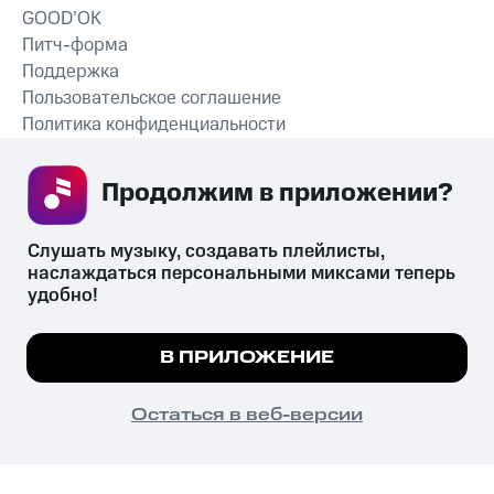
GOOD’OK
Питч-форма
Поддержка
Пользовательское соглашение
Политика конфиденциальности
Рекомендательные технологии
Продолжим в приложении? 
СКАЧАТЬ ПРИЛОЖЕНИЕ
Слушать музыку, создавать плейлисты, 
наслаждаться персональными миксами теперь 
удобно!
Незаконное потребление наркотических средств,
психотропных веществ, их аналогов причиняет вред здоровью,
Мы используем куки, чтобы на сайте все
В ПРИЛОЖЕНИЕ
их незаконный оборот запрещён и влечёт установленную
работало.
Подробнее
законодательством ответственность.
© 2026 ООО «КИОН».
ПОНЯТНО
Остаться в веб-версии
Все права защищены
18+
Главная
В приложение
Избранное