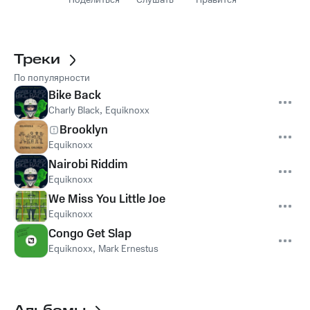
Поделиться
Слушать
Нравится
Треки
По популярности
Bike Back
Charly Black
,
Equiknoxx
Brooklyn
Equiknoxx
Nairobi Riddim
Equiknoxx
We Miss You Little Joe
Equiknoxx
Congo Get Slap
Equiknoxx
,
Mark Ernestus