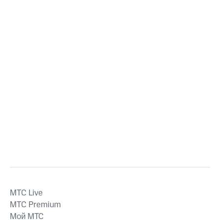
MTС Live
MTС Premium
Мой МТС