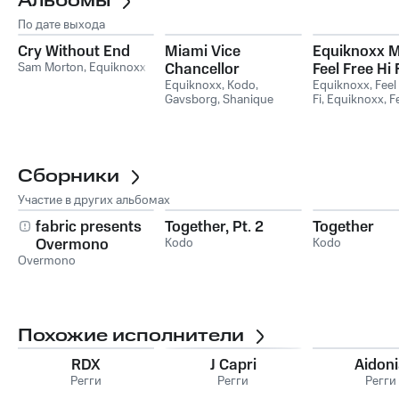
Альбомы
По дате выхода
Cry Without End
Miami Vice
Equiknoxx 
Sam Morton
,
Equiknoxx
Chancellor
Feel Free Hi 
Equiknoxx
,
Kodo
,
Equiknoxx
,
Feel
Gavsborg
,
Shanique
Fi
,
Equiknoxx, Fe
Marie
,
Equiknoxx, KODO
Hi Fi
feat. Gavsborg, Shanique
Marie
Сборники
Участие в других альбомах
fabric presents
Together, Pt. 2
Together
Overmono
Kodo
Kodo
Overmono
Похожие исполнители
RDX
J Capri
Aidon
Регги
Регги
Регги