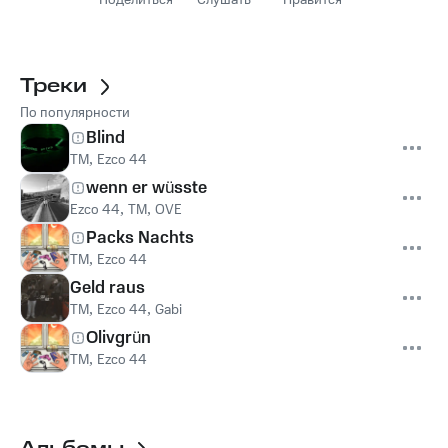
Поделиться
Слушать
Нравится
Треки
По популярности
Blind
TM
,
Ezco 44
wenn er wüsste
Ezco 44
,
TM
,
OVE
Packs Nachts
TM
,
Ezco 44
Geld raus
TM
,
Ezco 44
,
Gabi
Olivgrün
TM
,
Ezco 44