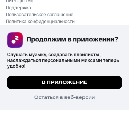
Питч-форма
Поддержка
Пользовательское соглашение
Политика конфиденциальности
Рекомендательные технологии
Продолжим в приложении? 
СКАЧАТЬ ПРИЛОЖЕНИЕ
Слушать музыку, создавать плейлисты, 
наслаждаться персональными миксами теперь 
удобно!
Незаконное потребление наркотических средств,
психотропных веществ, их аналогов причиняет вред здоровью,
Мы используем куки, чтобы на сайте все
В ПРИЛОЖЕНИЕ
их незаконный оборот запрещён и влечёт установленную
работало.
Подробнее
законодательством ответственность.
© 2026 ООО «КИОН».
ПОНЯТНО
Остаться в веб-версии
Все права защищены
18+
Главная
В приложение
Избранное