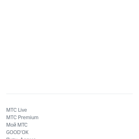
MTС Live
MTС Premium
Мой МТС
GOOD’OK