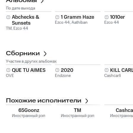
Альбомы
По дате выхода
Abchecks &
1 Gramm Haze
1010er
Sunsets
Ezco 44
,
Aathiban
Ezco 44
TM
,
Ezco 44
Сборники
Участие в других альбомах
QUE TU AIMES
2020
KILL CARL
OVE
Endzone
Cashcarli
Похожие исполнители
65Goonz
TM
Cashcar
Иностранный рэп
Иностранный рэп
Иностранны