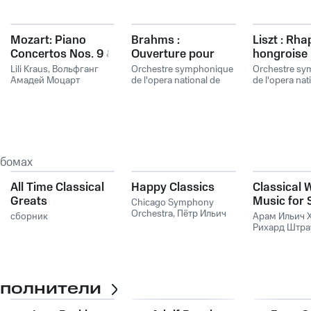
Mozart: Piano
Brahms :
Liszt : Rh
Concertos Nos. 9 &
Ouverture pour
hongroise 
26
une fête
mi bémol, 
Lili Kraus
,
Вольфганг
Orchestre symphonique
Orchestre sy
Амадей Моцарт
académique, Op.
de l'opera national de
de Pesth
de l'opera nat
Vienne
Vienne
80
ьбомах
All Time Classical
Happy Classics
Classical 
Greats
Music for 
Chicago Symphony
Orchestra
,
Пётр Ильич
сборник
Арам Ильич 
Чайковский
,
Вольфганг
Рихард Штра
Амадей Моцарт
,
Штраус
,
Карл
Иоганнес Брамс
Цирер
сполнители