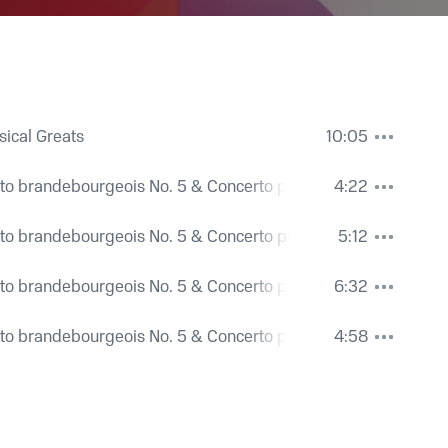
sical Greats
10:05
anto
to brandebourgeois No. 5 & Concerto pour clavecin No. 4
4:22
to brandebourgeois No. 5 & Concerto pour clavecin No. 4
5:12
Isabelle Nef, Edmond Defrancesco, Andrée Wachsmuth-Loew, Orchestre de
to brandebourgeois No. 5 & Concerto pour clavecin No. 4
6:32
ef, Edmond Defrancesco, Andrée Wachsmuth-Loew, Victor Desarzens
,
Joha
to brandebourgeois No. 5 & Concerto pour clavecin No. 4
4:58