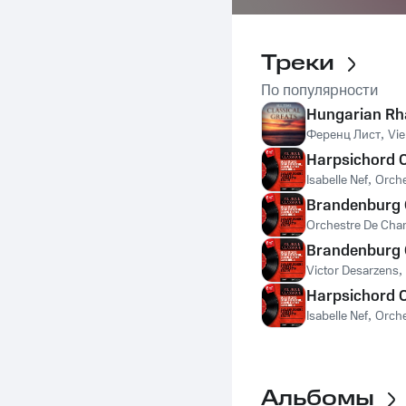
Треки
По популярности
Hungarian Rh
Ференц Лист
,
Vie
Harpsichord C
Isabelle Nef
,
Orch
Brandenburg C
Orchestre De Cha
Brandenburg C
Victor Desarzens
,
Harpsichord C
Isabelle Nef
,
Orch
Альбомы