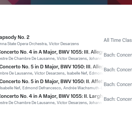
apsody No. 2
All Time Clas
nna State Opera Orchestra
,
Victor Desarzens
oncerto No. 4 in A Major, BWV 1055: III. Allegro ma non t
Bach: Concer
estre De Chambre De Lausanne
,
Victor Desarzens
,
Johann Sebastian Bach
oncerto No. 5 in D Major, BWV 1050: III. Allegro
Bach: Concer
mbre De Lausanne
,
Victor Desarzens
,
Isabelle Nef
,
Edmond Defrancesco
,
oncerto No. 5 in D Major, BWV 1050: II. Affettuoso
Bach: Concer
Isabelle Nef
,
Edmond Defrancesco
,
Andrée Wachsmuth-Loew
,
Isabelle N
oncerto No. 4 in A Major, BWV 1055: II. Larghetto
Bach: Concer
estre De Chambre De Lausanne
,
Victor Desarzens
,
Johann Sebastian Bach