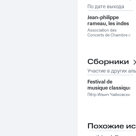
По дате выхода
Jean-philippe
rameau, les indes
galantes, opéra-
Association des
ballet, platée,
Concerts de Chambre de
Paris
,
Fernand
suites 1 & 2
Oubradous
,
Orchestre
De Chambre De
Lausanne
,
Victor
Desarzens
,
Жан-
Сборники
Филипп Рамо
Участие в других ал
Festival de
musique classique
légère
Пётр Ильич Чайковский
Похожие и