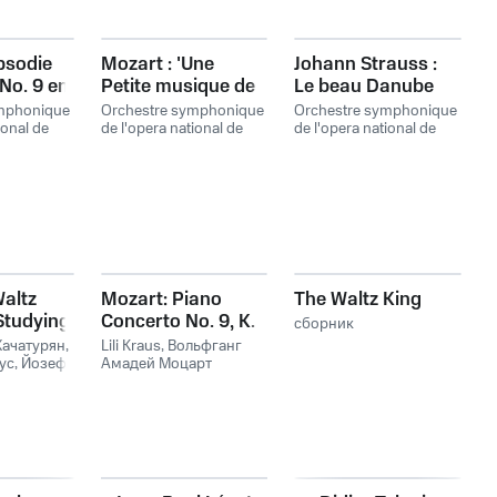
apsodie
Mozart : 'Une
Johann Strauss :
No. 9 en
Petite musique de
Le beau Danube
Carnaval
nuit', Sérénade No.
bleu, valse, Op. 314
mphonique
Orchestre symphonique
Orchestre symphonique
ional de
13 en sol majeur, K.
de l'opera national de
de l'opera national de
Vienne
Vienne
525
Waltz
Mozart: Piano
The Waltz King
Studying
Concerto No. 9, K.
сборник
271, Lili Kraus vs.
Хачатурян
,
Lili Kraus
,
Вольфганг
ус
,
Йозеф
Rudolf Serkin
Амадей Моцарт
 Михаэль