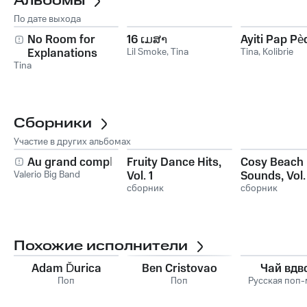
Альбомы
По дате выхода
No Room for
16 ເມສາ
Ayiti Pap Pè
Explanations
Lil Smoke
,
Tina
Tina
,
Kolibrie
Tina
Сборники
Участие в других альбомах
Au grand complet
Fruity Dance Hits,
Cosy Beach
Valerio Big Band
Vol. 1
Sounds, Vol.
сборник
сборник
Похожие исполнители
Adam Ďurica
Ben Cristovao
Чай вдв
Поп
Поп
Русская поп