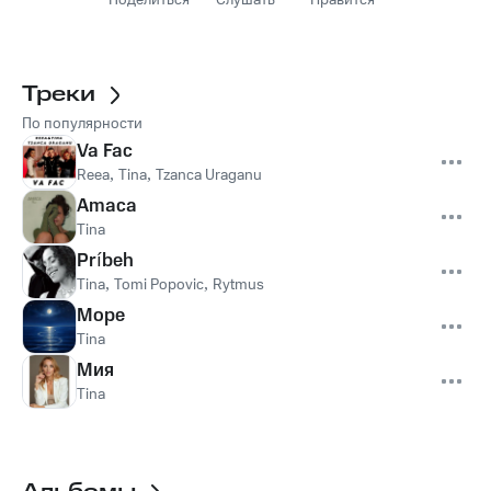
Поделиться
Слушать
Нравится
Треки
По популярности
Va Fac
Reea
,
Tina
,
Tzanca Uraganu
Amaca
Tina
Príbeh
Tina
,
Tomi Popovic
,
Rytmus
Море
Tina
Мия
Tina