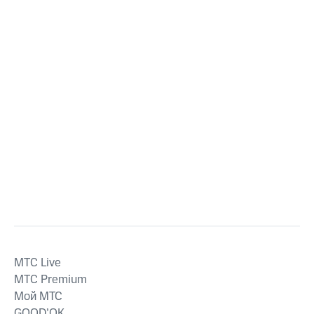
MTС Live
MTС Premium
Мой МТС
GOOD’OK