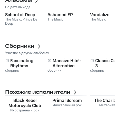
Альбомы
По дате выхода
School of Deep
Ashamed EP
Vandalize
The Music
,
Prince De
The Music
The Music
Deep
Сборники
Участие в других альбомах
Fascinating
Massive Hits!:
Classic C
Rhythms
Alternative
3
сборник
сборник
сборник
Похожие исполнители
Black Rebel
Primal Scream
The Charl
Motorcycle Club
Иностранный рок
Альтерна
Иностранный рок