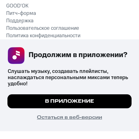
GOOD’OK
Питч-форма
Поддержка
Пользовательское соглашение
Политика конфиденциальности
Рекомендательные технологии
Продолжим в приложении? 
СКАЧАТЬ ПРИЛОЖЕНИЕ
Слушать музыку, создавать плейлисты, 
наслаждаться персональными миксами теперь 
удобно!
Незаконное потребление наркотических средств,
психотропных веществ, их аналогов причиняет вред здоровью,
Мы используем куки, чтобы на сайте все
В ПРИЛОЖЕНИЕ
их незаконный оборот запрещён и влечёт установленную
работало.
Подробнее
законодательством ответственность.
© 2026 ООО «КИОН».
ПОНЯТНО
Остаться в веб-версии
Все права защищены
18+
Главная
В приложение
Избранное