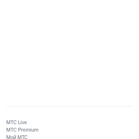
MTС Live
MTС Premium
Мой МТС