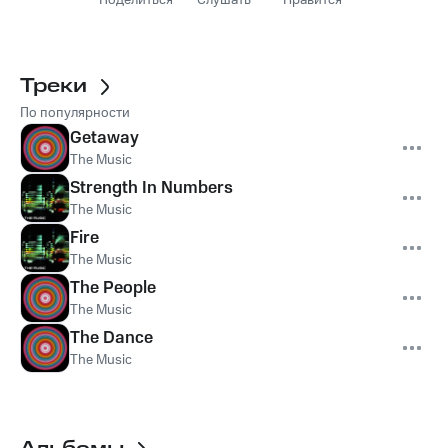
Поделиться
Слушать
Нравится
Треки
По популярности
Getaway
The Music
Strength In Numbers
The Music
Fire
The Music
The People
The Music
The Dance
The Music