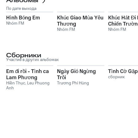
Альбомы
По дате выхода
Hình Bóng Em
Khúc Giao Mùa Yêu
Khúc Hát Đi 
Nhóm FM
Thương
Chiến Trườn
Nhóm FM
Nhóm FM
Сборники
Участие в других альбомах
Em đi rồi - Tình ca
Ngày Gió Ngừng
Tình Cờ Gặp
Lam Phương
Trôi
сборник
Hiền Thục
,
Leu Phuong
Trương Phi Hùng
Anh