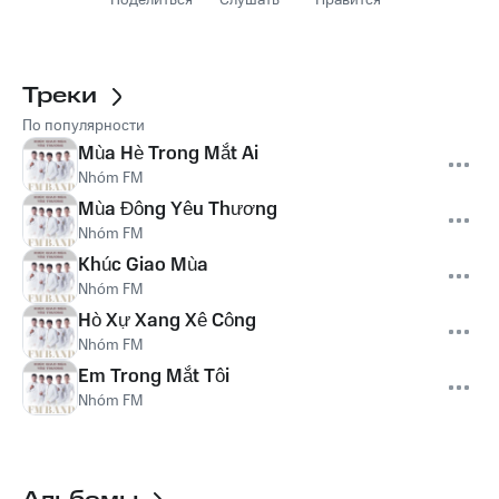
Поделиться
Слушать
Нравится
Треки
По популярности
Mùa Hè Trong Mắt Ai
Nhóm FM
Mùa Đông Yêu Thương
Nhóm FM
Khúc Giao Mùa
Nhóm FM
Hò Xự Xang Xê Công
Nhóm FM
Em Trong Mắt Tôi
Nhóm FM