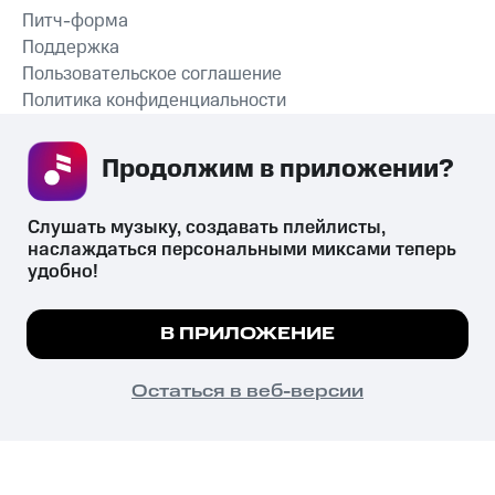
Питч-форма
Поддержка
Пользовательское соглашение
Политика конфиденциальности
Рекомендательные технологии
Продолжим в приложении? 
СКАЧАТЬ ПРИЛОЖЕНИЕ
Слушать музыку, создавать плейлисты, 
наслаждаться персональными миксами теперь 
удобно!
Незаконное потребление наркотических средств,
психотропных веществ, их аналогов причиняет вред здоровью,
Мы используем куки, чтобы на сайте все
В ПРИЛОЖЕНИЕ
их незаконный оборот запрещён и влечёт установленную
работало.
Подробнее
законодательством ответственность.
© 2026 ООО «КИОН».
ПОНЯТНО
Остаться в веб-версии
Все права защищены
18+
Главная
В приложение
Избранное