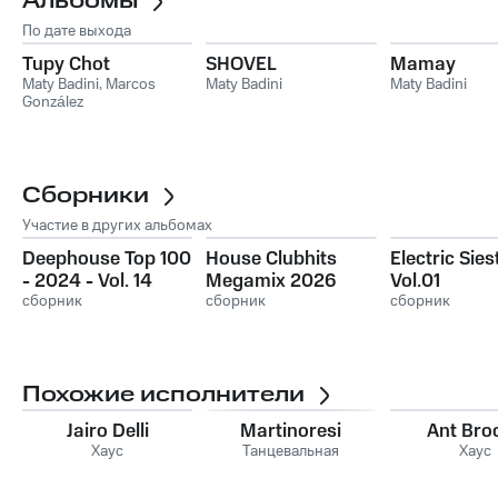
Альбомы
По дате выхода
Tupy Chot
SHOVEL
Mamay
Maty Badini
,
Marcos
Maty Badini
Maty Badini
González
Сборники
Участие в других альбомах
Deephouse Top 100
House Clubhits
Electric Sies
- 2024 - Vol. 14
Megamix 2026
Vol.01
сборник
сборник
сборник
Похожие исполнители
Jairo Delli
Martinoresi
Ant Bro
Хаус
Танцевальная
Хаус