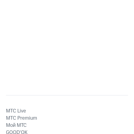
MTС Live
MTС Premium
Мой МТС
GOOD’OK