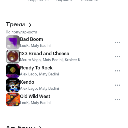
Поделиться
Слушать
Нравится
Треки
По популярности
Bad Boom
LeoK
,
Maty Badini
123 Bread and Cheese
Mauro Vega
,
Maty Badini
,
Kroleer K
Ready To Rock
Alex Lago
,
Maty Badini
Kendo
Alex Lago
,
Maty Badini
Old Wild West
LeoK
,
Maty Badini