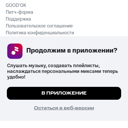
GOOD’OK
Питч-форма
Поддержка
Пользовательское соглашение
Политика конфиденциальности
Рекомендательные технологии
Продолжим в приложении? 
СКАЧАТЬ ПРИЛОЖЕНИЕ
Слушать музыку, создавать плейлисты, 
наслаждаться персональными миксами теперь 
удобно!
Незаконное потребление наркотических средств,
психотропных веществ, их аналогов причиняет вред здоровью,
Мы используем куки, чтобы на сайте все
В ПРИЛОЖЕНИЕ
их незаконный оборот запрещён и влечёт установленную
работало.
Подробнее
законодательством ответственность.
© 2026 ООО «КИОН».
ПОНЯТНО
Остаться в веб-версии
Все права защищены
18+
Главная
В приложение
Избранное