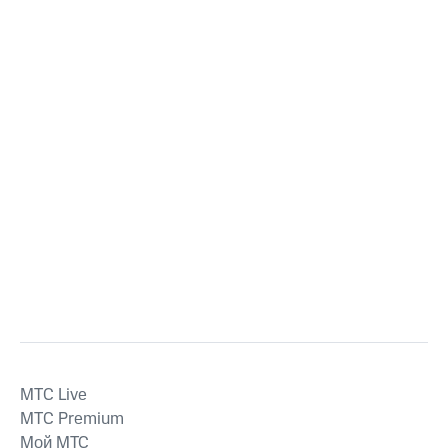
MTС Live
MTС Premium
Мой МТС