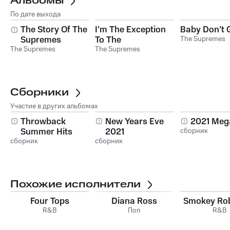
Альбомы
По дате выхода
The Story Of The
I'm The Exception
Baby Don't 
Supremes
To The
The Supremes
The Supremes
Rule/Soul/USA
The Supremes
Сборники
Участие в других альбомах
Throwback
New Years Eve
2021 Mega
Summer Hits
2021
сборник
сборник
сборник
Похожие исполнители
Four Tops
Diana Ross
Smokey Ro
R&B
Поп
R&B