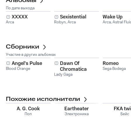
Альбомы
По дате выхода
XXXXX
Sexistential
Wake Up
Arca
Robyn
,
Arca
Arca
,
Astral Flui
Сборники
Участие в других альбомах
Angel's Pulse
Dawn Of
Romeo
Blood Orange
Chromatica
Sega Bodega
Lady Gaga
Похожие исполнители
A. G. Cook
Eartheater
FKA tw
Поп
Электроника
Бейс