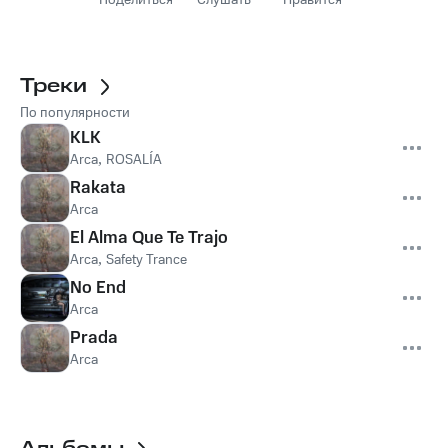
Поделиться
Слушать
Нравится
Треки
По популярности
KLK
Arca
,
ROSALÍA
Rakata
Arca
El Alma Que Te Trajo
Arca
,
Safety Trance
No End
Arca
Prada
Arca