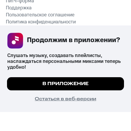
Питч-форма
Поддержка
Пользовательское соглашение
Политика конфиденциальности
Рекомендательные технологии
Продолжим в приложении? 
СКАЧАТЬ ПРИЛОЖЕНИЕ
Слушать музыку, создавать плейлисты, 
наслаждаться персональными миксами теперь 
удобно!
Незаконное потребление наркотических средств,
психотропных веществ, их аналогов причиняет вред здоровью,
Мы используем куки, чтобы на сайте все
В ПРИЛОЖЕНИЕ
их незаконный оборот запрещён и влечёт установленную
работало.
Подробнее
законодательством ответственность.
© 2026 ООО «КИОН».
ПОНЯТНО
Остаться в веб-версии
Все права защищены
18+
Главная
В приложение
Избранное