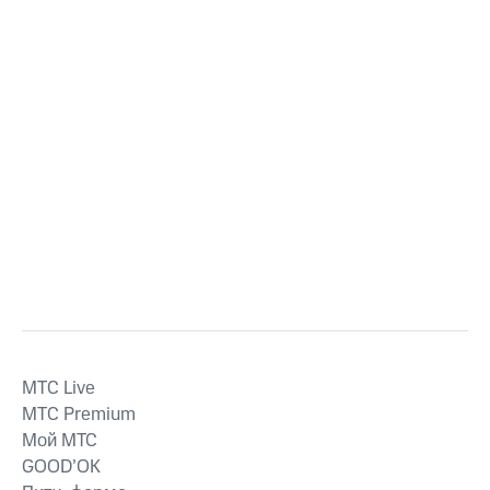
MTС Live
MTС Premium
Мой МТС
GOOD’OK