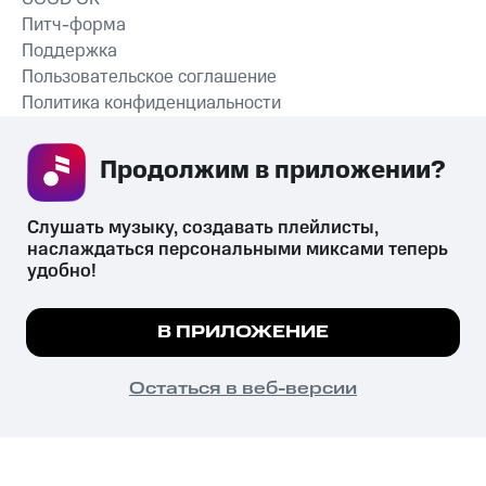
Питч-форма
Поддержка
Пользовательское соглашение
Политика конфиденциальности
Рекомендательные технологии
Продолжим в приложении? 
СКАЧАТЬ ПРИЛОЖЕНИЕ
Слушать музыку, создавать плейлисты, 
наслаждаться персональными миксами теперь 
удобно!
Незаконное потребление наркотических средств,
психотропных веществ, их аналогов причиняет вред здоровью,
Мы используем куки, чтобы на сайте все
В ПРИЛОЖЕНИЕ
их незаконный оборот запрещён и влечёт установленную
работало.
Подробнее
законодательством ответственность.
© 2026 ООО «КИОН».
ПОНЯТНО
Остаться в веб-версии
Все права защищены
18+
Главная
В приложение
Избранное