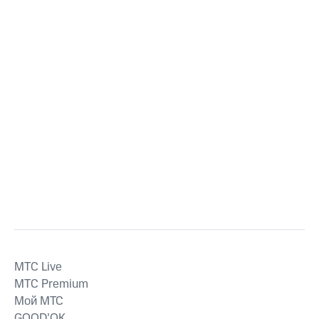
MTС Live
MTС Premium
Мой МТС
GOOD’OK