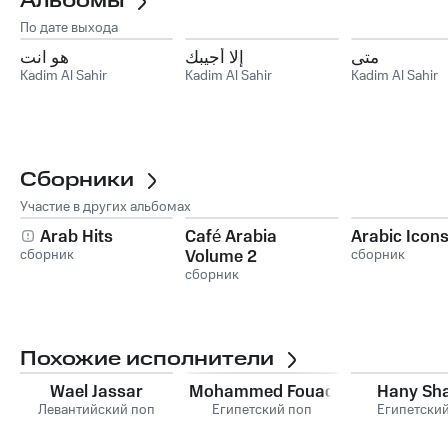
Альбомы
По дате выхода
متى
إلا أجيبك
هو انت
Kadim Al Sahir
Kadim Al Sahir
Kadim Al Sahir
Сборники
Участие в других альбомах
Arab Hits
Café Arabia
Arabic Icon
сборник
Volume 2
сборник
сборник
Похожие исполнители
Wael Jassar
Mohammed Fouad
Hany Sh
Левантийский поп
Египетский поп
Египетски