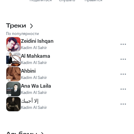
Поделиться
Слушать
Нравится
Треки
По популярности
Zeidini Ishqan
Kadim Al Sahir
Al Mahkama
Kadim Al Sahir
Ahbini
Kadim Al Sahir
Ana Wa Laila
Kadim Al Sahir
إلا أجيبك
Kadim Al Sahir