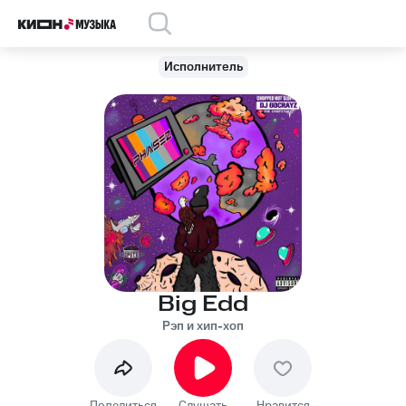
Исполнитель
Big Edd
Рэп и хип-хоп