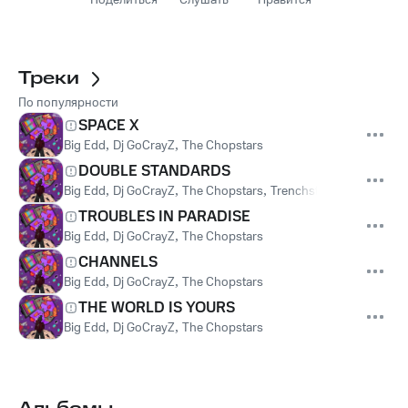
Поделиться
Слушать
Нравится
Треки
По популярности
SPACE X
Big Edd
,
Dj GoCrayZ
,
The Chopstars
DOUBLE STANDARDS
Big Edd
,
Dj GoCrayZ
,
The Chopstars
,
Trenchstardee
TROUBLES IN PARADISE
Big Edd
,
Dj GoCrayZ
,
The Chopstars
CHANNELS
Big Edd
,
Dj GoCrayZ
,
The Chopstars
THE WORLD IS YOURS
Big Edd
,
Dj GoCrayZ
,
The Chopstars