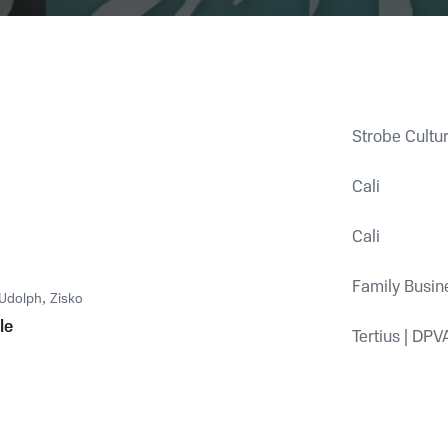
Strobe Cultur
Cali
Cali
Family Busin
Udolph
,
Zisko
le
Tertius | DP