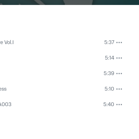
e Vol.I
5:37
5:14
5:39
ess
5:10
VA003
5:40