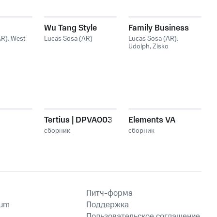
Wu Tang Style
Family Business
AR)
,
West
Lucas Sosa (AR)
Lucas Sosa (AR)
,
Udolph
,
Zisko
Tertius | DPVA003
Elements VA
сборник
сборник
Питч-форма
ium
Поддержка
Пользовательское соглашение