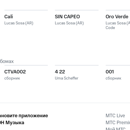
Cali
SIN CAPEO
Oro Verde
Lucas Sosa (AR)
Lucas Sosa (AR)
Lucas Sosa (
Code
ьбомах
CTVA002
4 22
001
сборник
Uma Scheffer
сборник
ановите приложение
MTС Live
Н Музыка
MTС Prem
Мой МТС