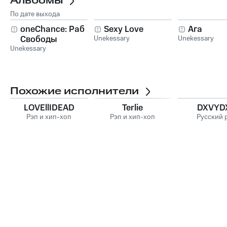
Альбомы
По дате выхода
oneChance: Раб
Sexy Love
Ага
Свободы
Unekessary
Unekessary
Unekessary
Похожие исполнители
LOVEllIDEAD
Terlie
DXVYD
Рэп и хип-хоп
Рэп и хип-хоп
Русский 