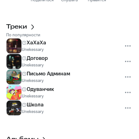
Поделиться
Слушать
Нравится
Треки
По популярности
ХаХаХа
Unekessary
Договор
Unekessary
Письмо Админам
Unekessary
Одуванчик
Unekessary
Школа
Unekessary