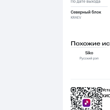
По дате выхода
Северный блок
KRAEV
Похожие и
Siko
Русский рэп
Уст
КИО