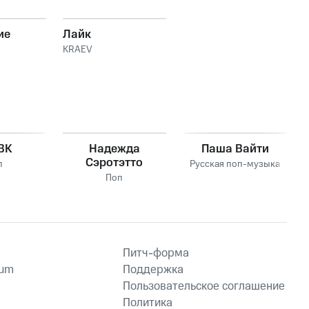
ие
Лайк
KRAEV
 ВК
Надежда
Паша Вайти
Сэротэтто
п
Русская поп-музыка
Поп
Питч-форма
ium
Поддержка
Пользовательское соглашение
Политика