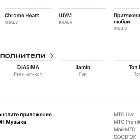
Chrome Heart
ШУМ
Притяжен
любви
KRAEV
KRAEV
KRAEV
сполнители
DJASIMA
Ilamin
Топ
Рэп и хип-хоп
Поп
По
ановите приложение
MTС Live
Н Музыка
MTС Prem
Мой МТС
GOOD’OK