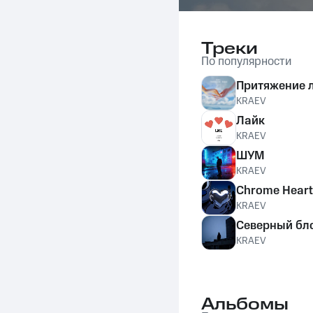
Треки
По популярности
Притяжение 
KRAEV
Лайк
KRAEV
ШУМ
KRAEV
Chrome Heart
KRAEV
Северный бл
KRAEV
Альбомы