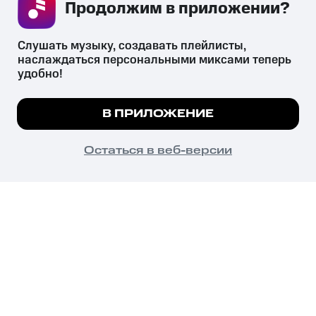
Продолжим в приложении? 
СКАЧАТЬ ПРИЛОЖЕНИЕ
Слушать музыку, создавать плейлисты, 
наслаждаться персональными миксами теперь 
удобно!
Незаконное потребление наркотических средств,
психотропных веществ, их аналогов причиняет вред здоровью,
В ПРИЛОЖЕНИЕ
их незаконный оборот запрещён и влечёт установленную
законодательством ответственность.
© 2026 ООО «КИОН».
Остаться в веб-версии
Все права защищены
18+
Главная
В приложение
Избранное