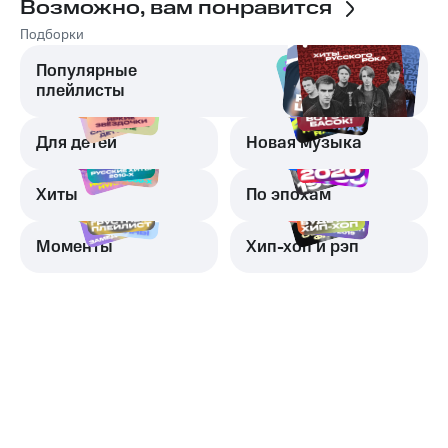
Возможно, вам понравится
Подборки
Популярные
плейлисты
Для детей
Новая музыка
Хиты
По эпохам
Моменты
Хип-хоп и рэп