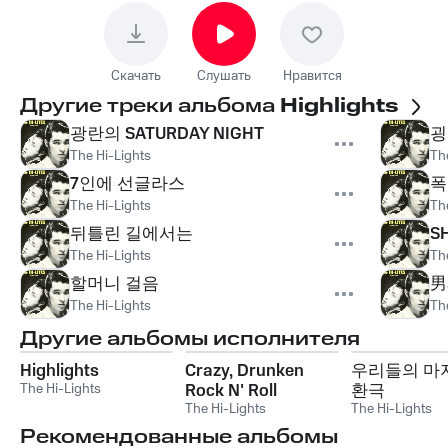
Скачать
Слушать
Нравится
Другие треки альбома
Highlights
광란의 SATURDAY NIGHT
굉
The Hi-Lights
Th
7인에 선글라스
폭
The Hi-Lights
Th
뒤틀린 길에서는
SH
The Hi-Lights
Th
할머니 걸음
男
The Hi-Lights
Th
Другие альбомы исполнителя
Highlights
Crazy, Drunken
우리들의 마
The Hi-Lights
Rock N' Roll
환극
The Hi-Lights
The Hi-Lights
Рекомендованные альбомы