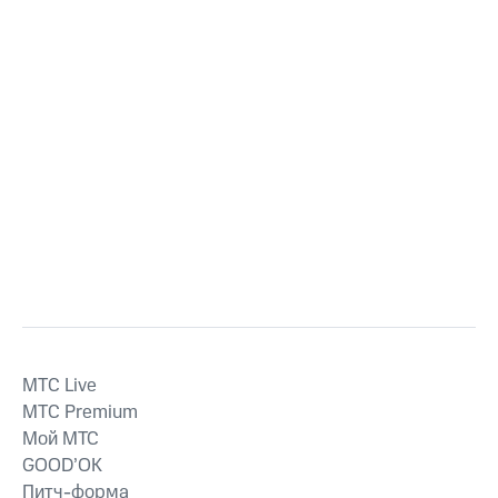
MTС Live
MTС Premium
Мой МТС
GOOD’OK
Питч-форма