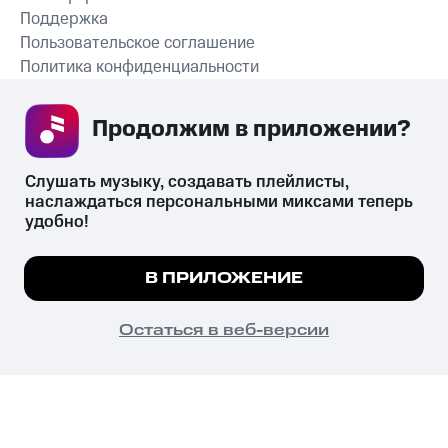
Поддержка
Пользовательское соглашение
Политика конфиденциальности
Рекомендательные технологии
Продолжим в приложении? 
СКАЧАТЬ ПРИЛОЖЕНИЕ
Слушать музыку, создавать плейлисты, 
наслаждаться персональными миксами теперь 
удобно!
Незаконное потребление наркотических средств,
психотропных веществ, их аналогов причиняет вред здоровью,
Мы используем куки, чтобы на сайте все
В ПРИЛОЖЕНИЕ
их незаконный оборот запрещён и влечёт установленную
работало.
Подробнее
законодательством ответственность.
© 2026 ООО «КИОН».
ПОНЯТНО
Остаться в веб-версии
Все права защищены
18+
Главная
В приложение
Избранное