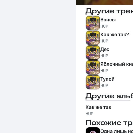
Другие тре
Вэнсы
HUP
Как же так?
HUP
Дес
HUP
Яблочный ки
HUP
Тупой
HUP
Другие аль
Как же так
HUP
Похожие тр
Одна лишь н