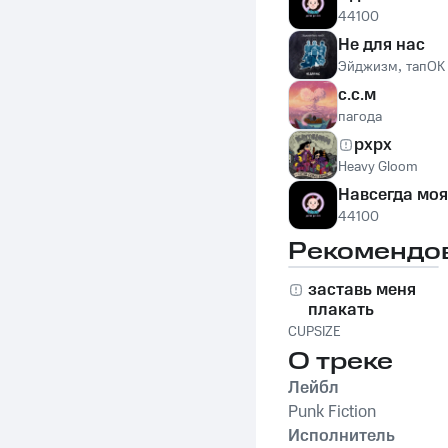
44100
Не для нас
Эйджизм
,
тапОК
с.с.м
пагода
pxpx
Heavy Gloom
Навсегда моя
44100
Рекомендо
заставь меня
плакать
CUPSIZE
О треке
Лейбл
Punk Fiction
Исполнитель