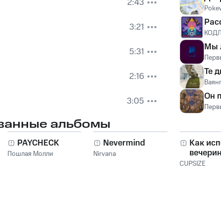
2:43
Poke
Рас
3:21
КОД
Мы 
5:31
Перв
Те д
2:16
Ваян
Он 
3:05
Перв
ванные альбомы
PAYCHECK
Nevermind
Как исп
вечери
Пошлая Молли
Nirvana
CUPSIZE