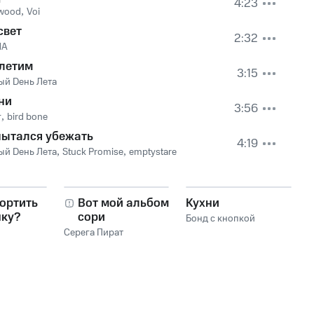
4:23
wood
,
Voi
свет
2:32
ЛА
летим
3:15
ый Dень Лета
ни
3:56
г
,
bird bone
пытался убежать
4:19
ый Dень Лета
,
Stuck Promise
,
emptystare
ортить
Вот мой альбом,
Кухни
нку?
сори
Бонд с кнопкой
Серега Пират