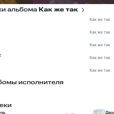
ки альбома
Как же так
Как же так
Как же так
Как же так
с
Как же так
Как же так
бомы исполнителя
еки
очь
Дво