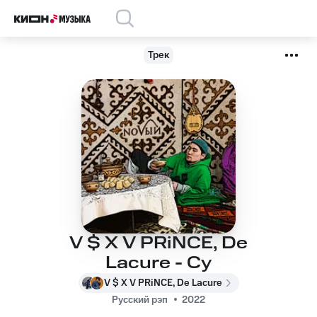
Трек
V $ X V PRiNCE, De
Lacure - Су
V $ X V PRiNCE, De Lacure
Русский рэп
2022