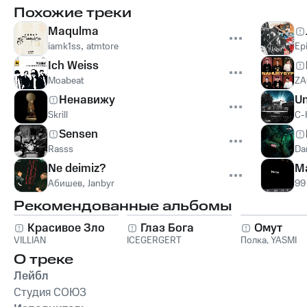
Похожие треки
Maqulma
iamk1ss
,
atmtore
Ep
Ich Weiss
Moabeat
ZA
Ненавижу
Un
Skrill
C-
Sensen
Rasss
Da
Ne deimiz?
Ma
Абишев
,
Janbyr
99
Рекомендованные альбомы
Красивое Зло
Глаз Бога
Омут
VILLIAN
ICEGERGERT
Полка
,
YASMI
О треке
Лейбл
Студия СОЮЗ