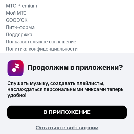
MTС Premium
Мой МТС
GOOD’OK
Питч-форма
Поддержка
Пользовательское соглашение
Политика конфиденциальности
Рекомендательные технологии
Продолжим в приложении? 
СКАЧАТЬ ПРИЛОЖЕНИЕ
Слушать музыку, создавать плейлисты, 
наслаждаться персональными миксами теперь 
удобно!
Незаконное потребление наркотических средств,
психотропных веществ, их аналогов причиняет вред здоровью,
Мы используем куки, чтобы на сайте все
В ПРИЛОЖЕНИЕ
их незаконный оборот запрещён и влечёт установленную
работало.
Подробнее
законодательством ответственность.
© 2026 ООО «КИОН».
ПОНЯТНО
Остаться в веб-версии
Все права защищены
18+