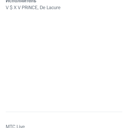
Исполнитель
V $ X V PRiNCE, De Lacure
MTС Live