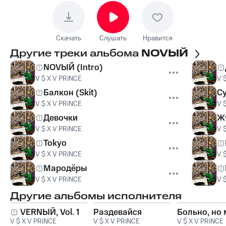
Скачать
Слушать
Нравится
Другие треки альбома
NOVЫЙ
NOVЫЙ (Intro)
V $ X V PRiNCE
V 
Балкон (Skit)
С
V $ X V PRiNCE
V 
Девочки
Жү
V $ X V PRiNCE
V 
Tokyo
V $ X V PRiNCE
V 
Мародёры
V $ X V PRiNCE
V 
Другие альбомы исполнителя
VERNЫЙ, Vol. 1
Раздевайся
Больно, но
V $ X V PRiNCE
V $ X V PRiNCE
V $ X V PRiNCE