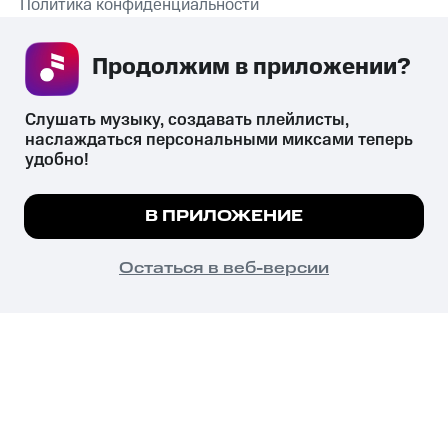
Политика конфиденциальности
Рекомендательные технологии
Продолжим в приложении? 
СКАЧАТЬ ПРИЛОЖЕНИЕ
Слушать музыку, создавать плейлисты, 
наслаждаться персональными миксами теперь 
удобно!
Незаконное потребление наркотических средств,
психотропных веществ, их аналогов причиняет вред здоровью,
Мы используем куки, чтобы на сайте все
В ПРИЛОЖЕНИЕ
их незаконный оборот запрещён и влечёт установленную
работало.
Подробнее
законодательством ответственность.
© 2026 ООО «КИОН».
ПОНЯТНО
Остаться в веб-версии
Все права защищены
18+
Главная
В приложение
Избранное