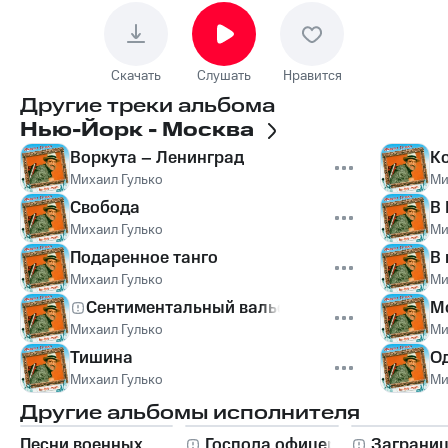
Скачать
Слушать
Нравится
Другие треки альбома
Нью-Йорк - Москва
Воркута – Ленинград
К
Михаил Гулько
Ми
Свобода
В
Михаил Гулько
Ми
Подаренное танго
В 
Михаил Гулько
Ми
Сентиментальный вальс
М
Михаил Гулько
Ми
Тишина
О
Михаил Гулько
Ми
Другие альбомы исполнителя
Песни военных
Господа офицеры
Заграни