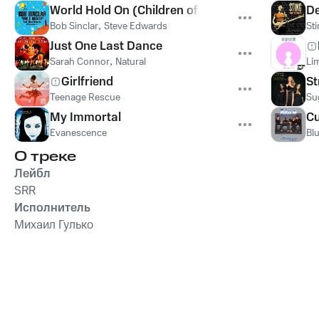
World Hold On (Children of the Sky)
De
Bob Sinclar
,
Steve Edwards
St
Just One Last Dance
Sarah Connor
,
Natural
Lim
Girlfriend
St
Teenage Rescue
Su
My Immortal
Cu
Evanescence
Bl
О треке
Лейбл
SRR
Исполнитель
Михаил Гулько