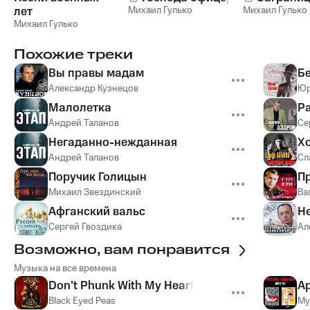
лет
Михаил Гулько
Михаил Гулько
Михаил Гулько
Похожие треки
Вы правы мадам
Б
Александр Кузнецов
Юр
Малолетка
Р
Андрей Таланов
Се
Негаданно-нежданная
Х
Андрей Таланов
Сл
Поручик Голицын
Пр
Михаил Звездинский
Ва
Афганский вальс
Не
Сергей Гвоздика
Ал
Возможно, вам понравится
Музыка на все времена
Don't Phunk With My Heart
Ap
Black Eyed Peas
My