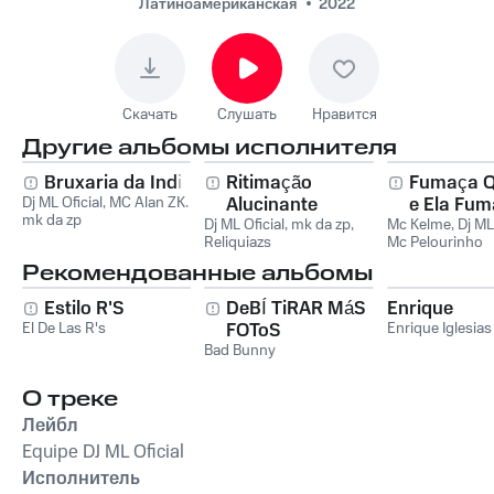
Латиноамериканская
2022
Скачать
Слушать
Нравится
Другие альбомы исполнителя
Bruxaria da India
Ritimação
Fumaça Q
Dj ML Oficial
,
MC Alan ZK
,
Alucinante
e Ela Fu
mk da zp
Dj ML Oficial
,
mk da zp
,
Mc Kelme
Onda
,
Dj ML
Reliquiazs
Mc Pelourinho
Рекомендованные альбомы
Estilo R'S
DeBÍ TiRAR MáS
Enrique
El De Las R's
FOToS
Enrique Iglesias
Bad Bunny
О треке
Лейбл
Equipe DJ ML Oficial
Исполнитель