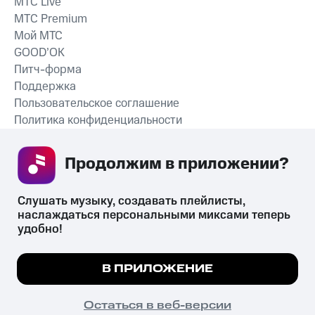
MTС Live
MTС Premium
Мой МТС
GOOD’OK
Питч-форма
Поддержка
Пользовательское соглашение
Политика конфиденциальности
Рекомендательные технологии
Продолжим в приложении? 
СКАЧАТЬ ПРИЛОЖЕНИЕ
Слушать музыку, создавать плейлисты, 
наслаждаться персональными миксами теперь 
удобно!
Незаконное потребление наркотических средств,
психотропных веществ, их аналогов причиняет вред здоровью,
Мы используем куки, чтобы на сайте все
В ПРИЛОЖЕНИЕ
их незаконный оборот запрещён и влечёт установленную
работало.
Подробнее
законодательством ответственность.
© 2026 ООО «КИОН».
ПОНЯТНО
Остаться в веб-версии
Все права защищены
18+