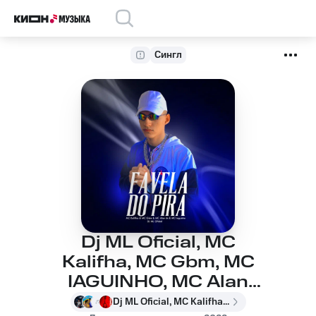
Сингл
Dj ML Oficial, MC
Kalifha, MC Gbm, MC
IAGUINHO, MC Alan
ZK - Favela do Pira
Dj ML Oficial, MC Kalifha, MC Gbm, MC IAGUINHO, MC Alan ZK