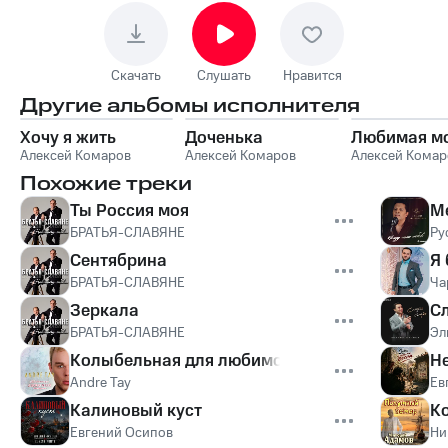
Скачать
Слушать
Нравится
Другие альбомы исполнителя
Хочу я жить
Доченька
Любимая м
Алексей Комаров
Алексей Комаров
Алексей Комар
Похожие треки
Ты Россия моя
М
БРАТЬЯ-СЛАВЯНЕ
Ру
Сентябрина
Я 
БРАТЬЯ-СЛАВЯНЕ
Ча
Зеркала
С
БРАТЬЯ-СЛАВЯНЕ
Эл
Колыбельная для любимой
Н
Andre Tay
Ев
Калиновый куст
Ко
Евгений Осипов
Ни