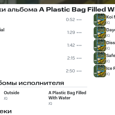
ки альбома
A Plastic Bag Filled 
Koi
0:52
JQ
ial
Dayd
1:29
JQ
Diss
1:42
JQ
Saf
2:15
JQ
Ice 
2:50
JQ
бомы исполнителя
Outside
A Plastic Bag Filled
With Water
JQ
JQ
еки