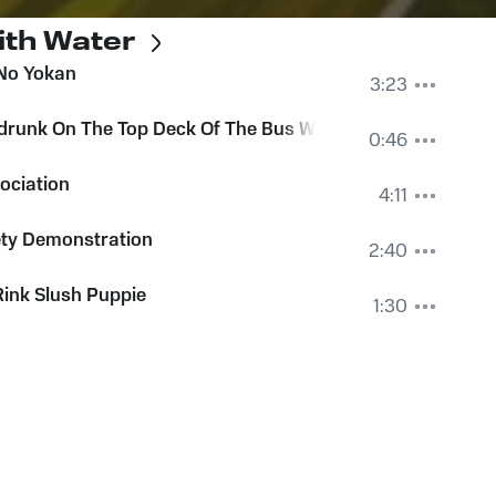
With Water
 No Yokan
3:23
runk On The Top Deck Of The Bus With The Sun Dancing 
0:46
ociation
4:11
ety Demonstration
2:40
Rink Slush Puppie
1:30