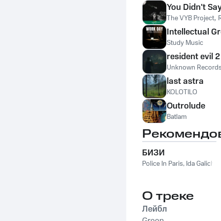
You Didn't Sa
The VYB Project
,
Intellectual G
Study Music
resident evil 
Unknown Record
last astra
KOLOTILO
Outrolude
Batlam
Рекомендо
БИЗИ
Police In Paris
,
Ida Galich
О треке
Лейбл