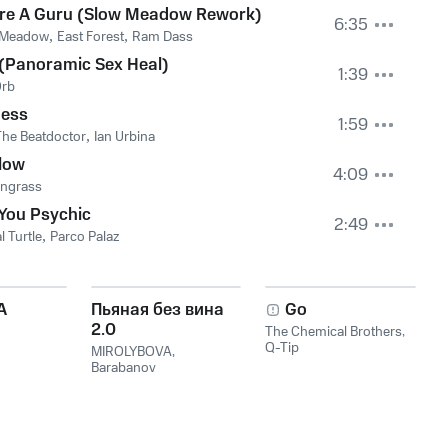
're A Guru (Slow Meadow Rework)
6:35
 Meadow
,
East Forest
,
Ram Dass
(Panoramic Sex Heal)
1:39
Orb
ness
1:59
The Beatdoctor
,
Ian Urbina
low
4:09
ngrass
You Psychic
2:49
l Turtle
,
Parco Palaz
A
Пьяная без вина
Go
2.0
The Chemical Brothers
,
Q-Tip
MIROLYBOVA
,
Barabanov