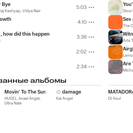
y Bye
You
5:03
Raj Kashyap
,
Vidya Nair
Slow
rowth
Sex 
4:10
The 
2 , how did this happen
Wit
3:36
s
Arts 
Airg
2:02
Lemo
Are 
2:34
Micha
ванные альбомы
Movin' To The Sun
damage
MATADOR
HUGEL
,
Imael Angel
,
Kai Angel
DJ Asul
Ultra Nate