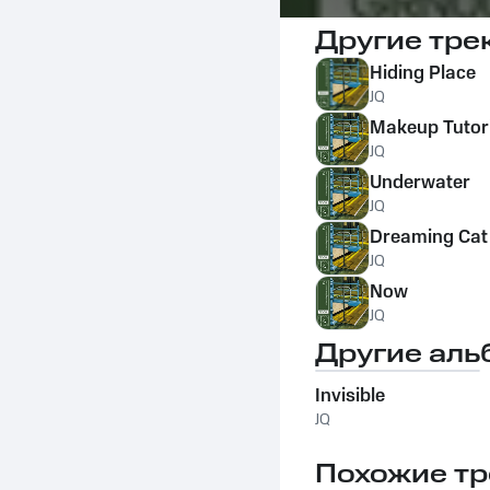
Другие тре
Hiding Place
JQ
Makeup Tutor
JQ
Underwater
JQ
Dreaming Cat
JQ
Now
JQ
Другие аль
Invisible
JQ
Похожие тр