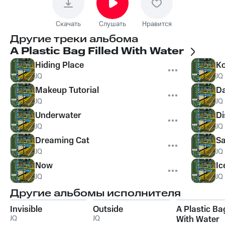
Скачать
Слушать
Нравится
Другие треки альбома
A Plastic Bag Filled With Water
Hiding Place
Ko
JQ
JQ
Makeup Tutorial
Da
JQ
JQ
Underwater
Di
JQ
JQ
Dreaming Cat
Sa
JQ
JQ
Now
Ic
JQ
JQ
Другие альбомы исполнителя
Invisible
Outside
A Plastic Bag
JQ
JQ
With Water