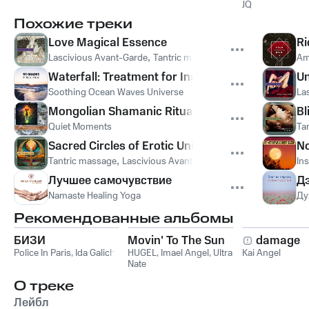
JQ
Похожие треки
Love Magical Essence
Ri
Lascivious Avant-Garde
,
Tantric massage
,
Waves At Night
Am
Waterfall: Treatment for Insomnia
Un
Soothing Ocean Waves Universe
La
Mongolian Shamanic Ritual, Bruits marins
Bl
Quiet Moments
Ta
Sacred Circles of Erotic Union
No
Tantric massage
,
Lascivious Avant-Garde
,
Waves At Night
In
Лучшее самочувствие
Д
Namaste Healing Yoga
Ду
Рекомендованные альбомы
БИЗИ
Movin' To The Sun
damage
Police In Paris
,
Ida Galich
HUGEL
,
Imael Angel
,
Ultra
Kai Angel
Nate
О треке
Лейбл