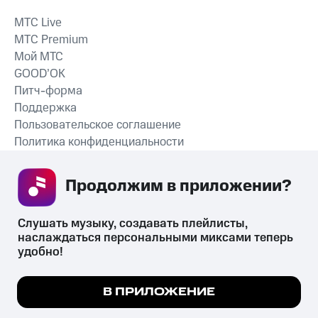
MTС Live
MTС Premium
Мой МТС
GOOD’OK
Питч-форма
Поддержка
Пользовательское соглашение
Политика конфиденциальности
Рекомендательные технологии
Продолжим в приложении? 
СКАЧАТЬ ПРИЛОЖЕНИЕ
Слушать музыку, создавать плейлисты, 
наслаждаться персональными миксами теперь 
удобно!
Незаконное потребление наркотических средств,
психотропных веществ, их аналогов причиняет вред здоровью,
Мы используем куки, чтобы на сайте все
В ПРИЛОЖЕНИЕ
их незаконный оборот запрещён и влечёт установленную
работало.
Подробнее
законодательством ответственность.