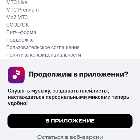
MTС Live
MTС Premium
Мой МТС
GOOD’OK
Питч-форма
Поддержка
Пользовательское соглашение
Политика конфиденциальности
Рекомендательные технологии
Продолжим в приложении? 
СКАЧАТЬ ПРИЛОЖЕНИЕ
Слушать музыку, создавать плейлисты, 
наслаждаться персональными миксами теперь 
удобно!
Незаконное потребление наркотических средств,
психотропных веществ, их аналогов причиняет вред здоровью,
Мы используем куки, чтобы на сайте все
В ПРИЛОЖЕНИЕ
их незаконный оборот запрещён и влечёт установленную
работало.
Подробнее
законодательством ответственность.
© 2026 ООО «КИОН».
ПОНЯТНО
Остаться в веб-версии