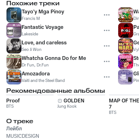
Похожие треки
Tayo'y Mga Pinoy
Wa
Francis M
Di
Fantastic Voyage
Pa
Lakeside
Gr
Love, and careless
G
Seo Ji Won
Vy
Whatcha Gonna Do for Me
S
Dr Fun
,
Dr.Fun
Th
Amozadora
Gl
Vaiti and the Steel Band
Pi
Рекомендованные альбомы
Proof
GOLDEN
MAP OF THE
BTS
Jung Kook
7
BTS
О треке
Лейбл
MUSICDESIGN