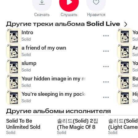
Скачать
Слушать
Нравится
Другие треки альбома
Solid Live
Intro
Yo
Solid
Sol
a friend of my own
A
Solid
Sol
slump
Yo
Solid
Sol
Your hidden image in my memory
B
Solid
Sol
You're sleeping in my pocket
Hi
Solid
Sol
Другие альбомы исполнителя
Solid To Be
솔리드(Solid) 2집
솔리드(Solid
Unlimited Sold
(The Magic Of 8
(Light Came
Solid
Ball)
Solid
Action!)
Solid