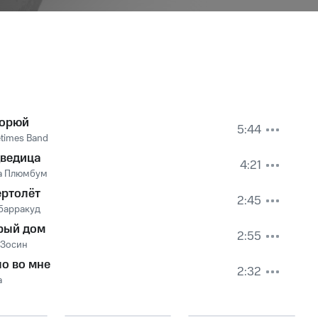
горюй
5:44
times Band
ведица
4:21
а Плюмбум
ертолёт
2:45
барракуд
рый дом
2:55
 Зосин
ло во мне
2:32
а