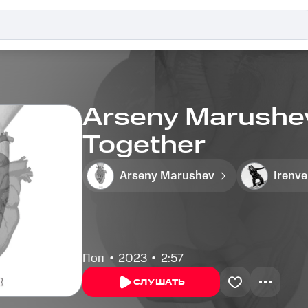
Arseny Marushev,
Together
Arseny Marushev
Irenve
Поп
2023
2:57
СЛУШАТЬ