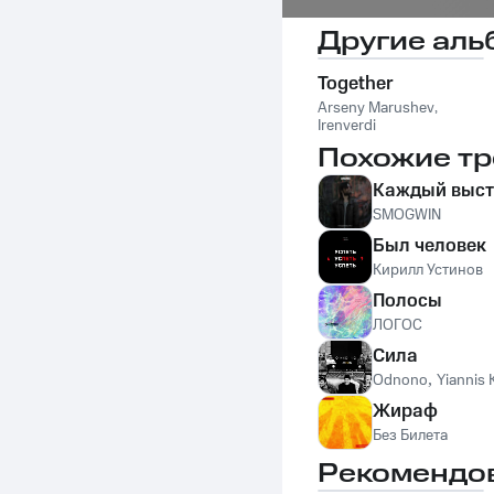
Другие аль
Together
Arseny Marushev
,
Irenverdi
Похожие тр
Каждый выст
SMOGWIN
Был человек
Кирилл Устинов
Полосы
ЛОГОС
Сила
Odnono
,
Yiannis 
Жираф
Без Билета
Рекомендо