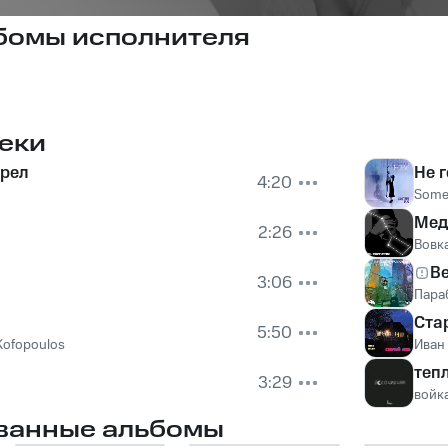
бомы исполнителя
еки
рел
Не 
4:20
Some
Мед
2:26
Вовк
В
3:06
Пара
Ста
5:50
Kofopoulos
Иван
теп
3:29
войк
ванные альбомы