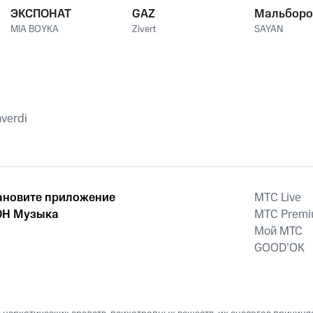
ЭКСПОНАТ
GAZ
Мальборо
MIA BOYKA
Zivert
SAYAN
nverdi
ановите приложение
MTС Live
Н Музыка
MTС Prem
Мой МТС
GOOD’OK