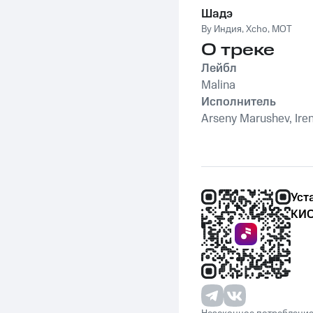
Шадэ
By Индия
,
Xcho
,
MOT
О треке
Лейбл
Malina
Исполнитель
Arseny Marushev, Ire
Уст
КИО