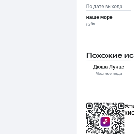
По дате выхода
наше море
дубя
Похожие и
Дюша Лунце
Местное инди
Уст
КИО