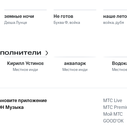
земные ночи
Не готов
наше лето
Дюша Лунце
Буква Ф
,
войка
войка
,
дубя
сполнители
Кирилл Устинов
аквапарк
Водок
Местное инди
Местное инди
Местное
ановите приложение
MTС Live
Н Музыка
MTС Prem
Мой МТС
GOOD’OK