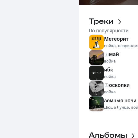
Треки
По популярности
Метеорит
войка
,
неаринам
май
войка
ибк
войка
осколки
войка
земные ночи
Дюша Лунце
,
во
Альбомы