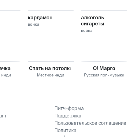
кардамон
алкоголь
сигареты
войка
войка
ачка
Спать на потолке
О! Марго
 инди
Местное инди
Русская поп-музыка
Питч-форма
ium
Поддержка
Пользовательское соглашение
Политика