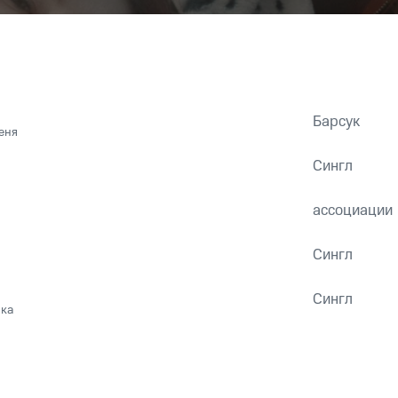
Барсук
еня
Сингл
ассоциации
Сингл
Сингл
йка