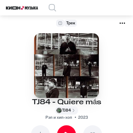
Трек
TJ84 - Quiere más
TJ84
Рэп и хип-хоп
2023