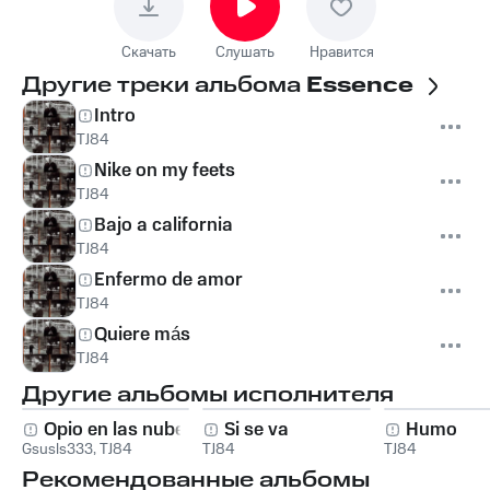
Скачать
Слушать
Нравится
Другие треки альбома
Essence
Intro
TJ84
Nike on my feets
TJ84
Bajo a california
TJ84
Enfermo de amor
TJ84
Quiere más
TJ84
Другие альбомы исполнителя
Opio en las nubes
Si se va
Humo
Gsusls333
,
TJ84
TJ84
TJ84
Рекомендованные альбомы