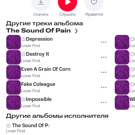
Скачать
Слушать
Нравится
Другие треки альбома
The Sound Of Pain
Depression
Loser First
Los
Destroy It
Loser First
Los
Even A Grain Of Corn
Loser First
Los
Fake Coleague
Loser First
Los
Impossible
Wh
Loser First
Los
Другие альбомы исполнителя
The Sound Of Pain
Loser First