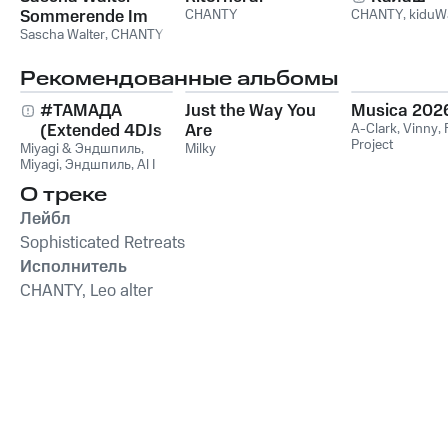
Sommerende Im
CHANTY
CHANTY
,
kiduW
Freisinngehege
Sascha Walter
,
CHANTY
Рекомендованные альбомы
#ТАМАДА
Just the Way You
Musica 202
(Extended 4DJs
Are
A-Clark
,
Vinny
,
Project
Miyagi & Эндшпиль
Pack)
,
Milky
Miyagi
,
Эндшпиль
,
Al I
Bo
,
Wooshendoo
О треке
Лейбл
Sophisticated Retreats
Исполнитель
CHANTY, Leo alter