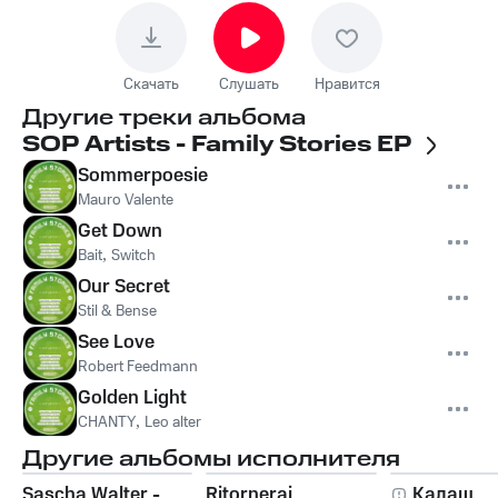
Скачать
Слушать
Нравится
Другие треки альбома
SOP Artists - Family Stories EP
Sommerpoesie
Mauro Valente
Get Down
Bait
,
Switch
Our Secret
Stil & Bense
See Love
Robert Feedmann
Golden Light
CHANTY
,
Leo alter
Другие альбомы исполнителя
Sascha Walter -
Ritornerai
Калаш