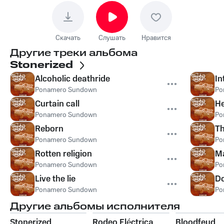
Скачать
Слушать
Нравится
Другие треки альбома
Stonerized
Alcoholic deathride
In
Ponamero Sundown
Po
Curtain call
He
Ponamero Sundown
Po
Reborn
Th
Ponamero Sundown
Po
Rotten religion
Ma
Ponamero Sundown
Po
Live the lie
Do
Ponamero Sundown
Po
Другие альбомы исполнителя
Stonerized
Rodeo Eléctrica
Bloodfeud