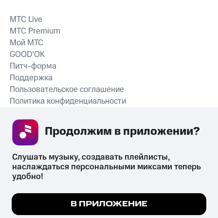
MTС Live
MTС Premium
Мой МТС
GOOD’OK
Питч-форма
Поддержка
Пользовательское соглашение
Политика конфиденциальности
Рекомендательные технологии
Продолжим в приложении? 
СКАЧАТЬ ПРИЛОЖЕНИЕ
Слушать музыку, создавать плейлисты, 
наслаждаться персональными миксами теперь 
удобно!
Незаконное потребление наркотических средств,
психотропных веществ, их аналогов причиняет вред здоровью,
Мы используем куки, чтобы на сайте все
В ПРИЛОЖЕНИЕ
их незаконный оборот запрещён и влечёт установленную
работало.
Подробнее
законодательством ответственность.