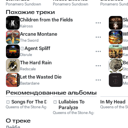
Ponamero Sundown
Ponamero Sundown
Ponamero Sun
Похожие треки
Children from the Fields
Sl
Kaiross
Bl
Arcane Montane
W
The Sword
Vo
Agent Spliff
Wh
Disrule
Ka
The Hard Rain
Be
Redscale
St
Let the Wasted Die
En
Bastardane
Mo
Рекомендованные альбомы
Songs For The Deaf
Lullabies To
In My Head
Queens of the Stone Age
Paralyze
Queens of the S
Queens of the Stone Age
О треке
Лейбл