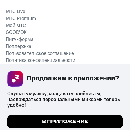
MTС Live
MTС Premium
Мой МТС
GOOD’OK
Питч-форма
Поддержка
Пользовательское соглашение
Политика конфиденциальности
Рекомендательные технологии
Продолжим в приложении? 
СКАЧАТЬ ПРИЛОЖЕНИЕ
Слушать музыку, создавать плейлисты, 
наслаждаться персональными миксами теперь 
удобно!
Незаконное потребление наркотических средств,
психотропных веществ, их аналогов причиняет вред здоровью,
Мы используем куки, чтобы на сайте все
В ПРИЛОЖЕНИЕ
их незаконный оборот запрещён и влечёт установленную
работало.
Подробнее
законодательством ответственность.