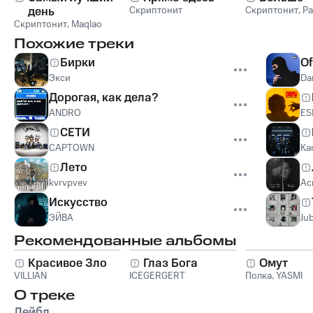
день
Скриптонит
Скриптонит
,
Ра
Скриптонит
,
Maqlao
Похожие треки
Бирки
Of
Экси
Da
Дорогая, как дела?
ANDRO
ES
СЕТИ
CAPTOWN
Ka
Лето
kvrvpvev
Ас
Искусство
ЭЙВА
Jub
Рекомендованные альбомы
Красивое Зло
Глаз Бога
Омут
VILLIAN
ICEGERGERT
Полка
,
YASMI
О треке
Лейбл