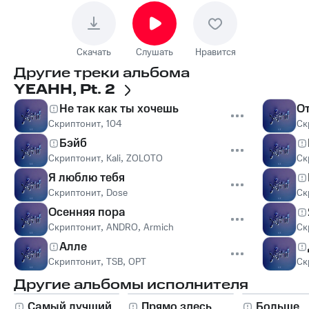
Скачать
Слушать
Нравится
Другие треки альбома
YEAHH, Pt. 2
Не так как ты хочешь
О
Скриптонит
,
104
Ск
Бэйб
Скриптонит
,
Kali
,
ZOLOTO
Ск
Я люблю тебя
Скриптонит
,
Dose
Ск
Осенняя пора
Скриптонит
,
ANDRO
,
Armich
Ск
Алле
Скриптонит
,
TSB
,
OPT
Ск
Другие альбомы исполнителя
Самый лучший
Прямо здесь
Больше