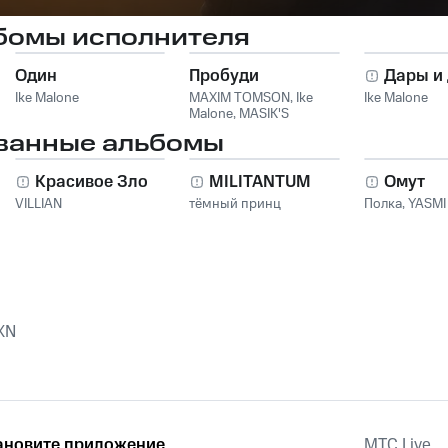
бомы исполнителя
Один
Пробуди
Дары и
Ike Malone
MAXIM TOMSON
,
Ike
Ike Malone
Malone
,
MASIK'S
ванные альбомы
Красивое Зло
MILITANTUM
Омут
VILLIAN
тёмный принц
Полка
,
YASMI
XN
ановите приложение
MTС Live