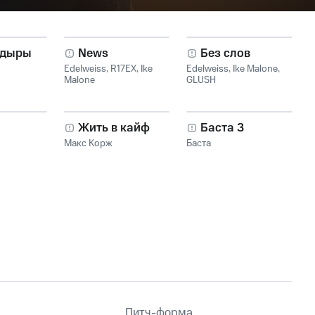
 дыры
News
Без слов
Edelweiss
,
R17EX
,
Ike
Edelweiss
,
Ike Malone
,
Malone
GLUSH
Жить в кайф
Баста 3
Макс Корж
Баста
Питч-форма