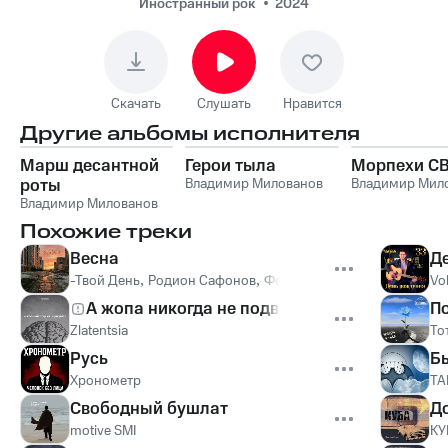
Иностранный рок
2024
Скачать
Слушать
Нравится
Другие альбомы исполнителя
Марш десантной
Герои тыла
Морпехи С
роты
Владимир Милованов
Владимир Мил
Владимир Милованов
Похожие треки
Весна
Д
-Твой День
,
Родион Сафонов
,
Фогель и К*
Vo
А жопа никогда не подводила
По
Zlatentsia
То
Русь
Б
Хронометр
ТА
Свободный бушлат
Д
motive SMI
КУ