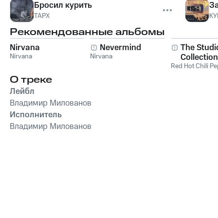
Бросил курить
З
ТАРХ
КУ
Рекомендованные альбомы
Nirvana
Nevermind
The Studi
Nirvana
Nirvana
Collection
Red Hot Chili P
О треке
Лейбл
Владимир Милованов
Исполнитель
Владимир Милованов