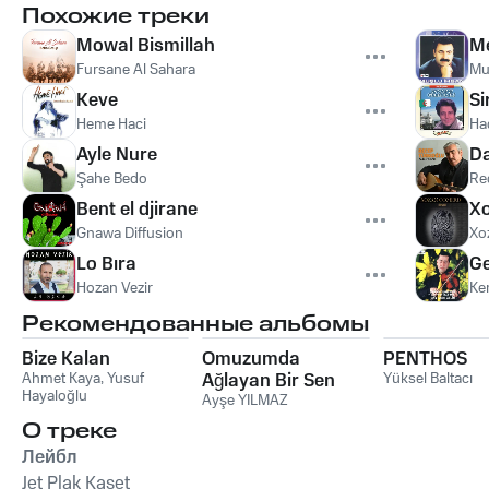
Похожие треки
Mowal Bismillah
M
Fursane Al Sahara
Mu
Keve
Si
Heme Haci
Ha
Ayle Nure
Da
Şahe Bedo
Re
Bent el djirane
X
Gnawa Diffusion
Xo
Lo Bıra
Ge
Hozan Vezir
Ke
Рекомендованные альбомы
Bize Kalan
Omuzumda
PENTHOS
Ahmet Kaya
,
Yusuf
Ağlayan Bir Sen
Yüksel Baltacı
Hayaloğlu
Ayşe YILMAZ
О треке
Лейбл
Jet Plak Kaset