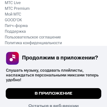
MTС Live
MTС Premium
Мой МТС
GOOD’OK
Питч-форма
Поддержка
Пользовательское соглашение
Политика конфиденциальности
Рекомендательные технологии
Продолжим в приложении? 
СКАЧАТЬ ПРИЛОЖЕНИЕ
Слушать музыку, создавать плейлисты, 
наслаждаться персональными миксами теперь 
удобно!
Незаконное потребление наркотических средств,
психотропных веществ, их аналогов причиняет вред здоровью,
Мы используем куки, чтобы на сайте все
В ПРИЛОЖЕНИЕ
их незаконный оборот запрещён и влечёт установленную
работало.
Подробнее
законодательством ответственность.
© 2026 ООО «КИОН».
ПОНЯТНО
Остаться в веб-версии