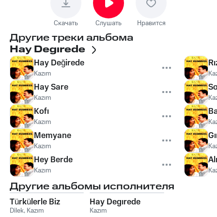
Скачать
Слушать
Нравится
Другие треки альбома
Hay Degırede
Hay Değirede
Rı
Kazım
Ka
Hay Sare
So
Kazım
Ka
Kofı
Ba
Kazım
Ka
Memyane
Gı
Kazım
Ka
Hey Berde
Al
Kazım
Ka
Другие альбомы исполнителя
Türkülerle Biz
Hay Degırede
Dilek
,
Kazım
Kazım