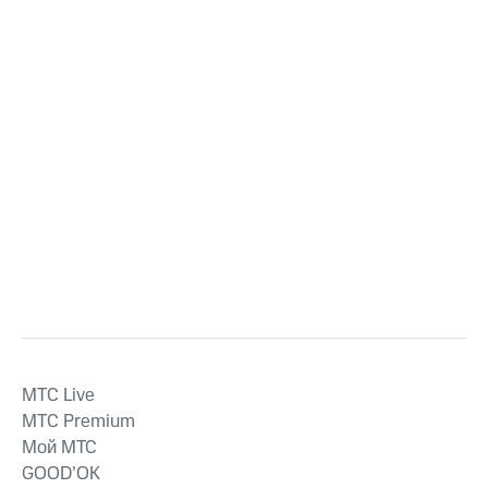
MTС Live
MTС Premium
Мой МТС
GOOD’OK