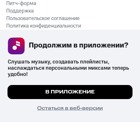
Питч-форма
Поддержка
Пользовательское соглашение
Политика конфиденциальности
Рекомендательные технологии
Продолжим в приложении? 
СКАЧАТЬ ПРИЛОЖЕНИЕ
Слушать музыку, создавать плейлисты, 
наслаждаться персональными миксами теперь 
удобно!
Незаконное потребление наркотических средств,
психотропных веществ, их аналогов причиняет вред здоровью,
Мы используем куки, чтобы на сайте все
В ПРИЛОЖЕНИЕ
их незаконный оборот запрещён и влечёт установленную
работало.
Подробнее
законодательством ответственность.
© 2026 ООО «КИОН».
ПОНЯТНО
Остаться в веб-версии
Все права защищены
18+
Главная
В приложение
Избранное