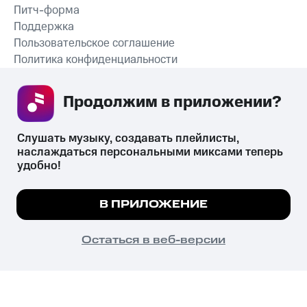
Питч-форма
Поддержка
Пользовательское соглашение
Политика конфиденциальности
Рекомендательные технологии
Продолжим в приложении? 
СКАЧАТЬ ПРИЛОЖЕНИЕ
Слушать музыку, создавать плейлисты, 
наслаждаться персональными миксами теперь 
удобно!
Незаконное потребление наркотических средств,
психотропных веществ, их аналогов причиняет вред здоровью,
Мы используем куки, чтобы на сайте все
В ПРИЛОЖЕНИЕ
их незаконный оборот запрещён и влечёт установленную
работало.
Подробнее
законодательством ответственность.
© 2026 ООО «КИОН».
ПОНЯТНО
Остаться в веб-версии
Все права защищены
18+
Главная
В приложение
Избранное