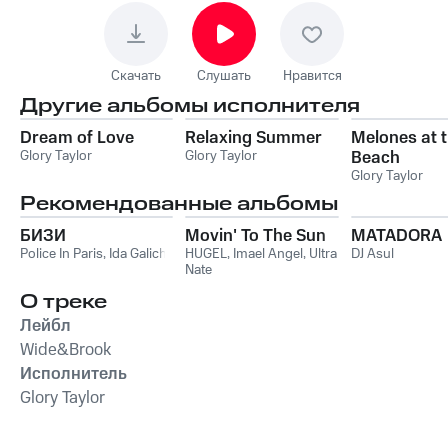
Скачать
Слушать
Нравится
Другие альбомы исполнителя
Dream of Love
Relaxing Summer
Melones at 
Glory Taylor
Glory Taylor
Beach
Glory Taylor
Рекомендованные альбомы
БИЗИ
Movin' To The Sun
MATADORA
Police In Paris
,
Ida Galich
HUGEL
,
Imael Angel
,
Ultra
DJ Asul
Nate
О треке
Лейбл
Wide&Brook
Исполнитель
Glory Taylor