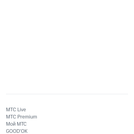
MTС Live
MTС Premium
Мой МТС
GOOD’OK