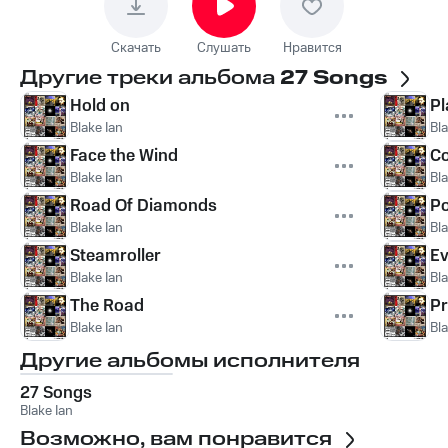
Скачать
Слушать
Нравится
Другие треки альбома
27 Songs
Hold on
Pl
Blake Ian
Bla
Face the Wind
Co
Blake Ian
Bla
Road Of Diamonds
Po
Blake Ian
Bla
Steamroller
Ev
Blake Ian
Bla
The Road
Pr
Blake Ian
Bla
Другие альбомы исполнителя
27 Songs
Blake Ian
Возможно, вам понравится