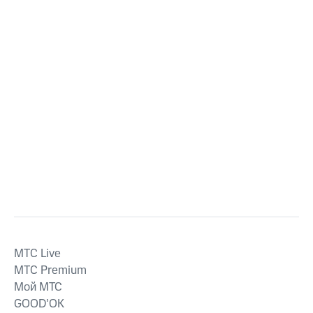
MTС Live
MTС Premium
Мой МТС
GOOD’OK