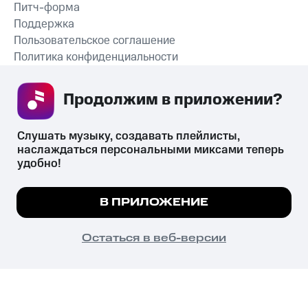
Питч-форма
Поддержка
Пользовательское соглашение
Политика конфиденциальности
Рекомендательные технологии
Продолжим в приложении? 
СКАЧАТЬ ПРИЛОЖЕНИЕ
Слушать музыку, создавать плейлисты, 
наслаждаться персональными миксами теперь 
удобно!
Незаконное потребление наркотических средств,
психотропных веществ, их аналогов причиняет вред здоровью,
Мы используем куки, чтобы на сайте все
В ПРИЛОЖЕНИЕ
их незаконный оборот запрещён и влечёт установленную
работало.
Подробнее
законодательством ответственность.
© 2026 ООО «КИОН».
ПОНЯТНО
Остаться в веб-версии
Все права защищены
18+
Главная
В приложение
Избранное