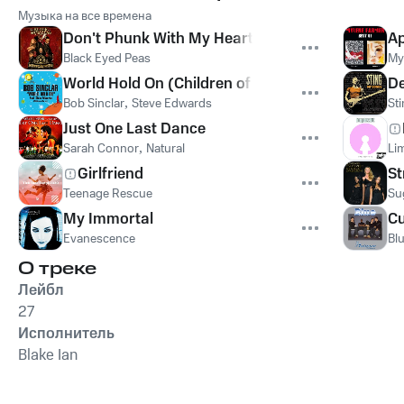
Музыка на все времена
Don't Phunk With My Heart
Ap
Black Eyed Peas
My
World Hold On (Children of the Sky)
De
Bob Sinclar
,
Steve Edwards
St
Just One Last Dance
Sarah Connor
,
Natural
Lim
Girlfriend
St
Teenage Rescue
Su
My Immortal
Cu
Evanescence
Bl
О треке
Лейбл
27
Исполнитель
Blake Ian