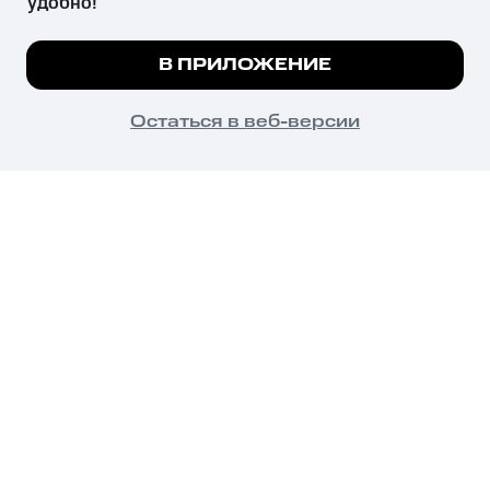
удобно!
Незаконное потребление наркотических средств,
психотропных веществ, их аналогов причиняет вред здоровью,
Мы используем куки, чтобы на сайте все
В ПРИЛОЖЕНИЕ
их незаконный оборот запрещён и влечёт установленную
работало.
Подробнее
законодательством ответственность.
© 2026 ООО «КИОН».
ПОНЯТНО
Остаться в веб-версии
Все права защищены
18+
Главная
В приложение
Избранное