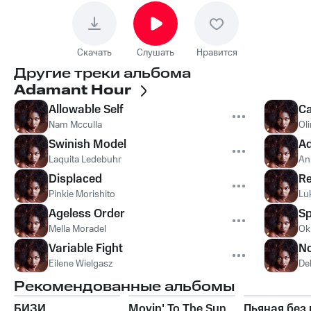
Скачать
Слушать
Нравится
Другие треки альбома
Adamant Hour
Allowable Self
Ca
Nam Mcculla
Ol
Swinish Model
A
Laquita Ledebuhr
An
Displaced
Re
Pinkie Morishito
Lu
Ageless Order
Sp
Mella Moradel
Ok
Variable Fight
No
Eilene Wielgasz
Deh
Рекомендованные альбомы
БИЗИ
Movin' To The Sun
Пьяная без