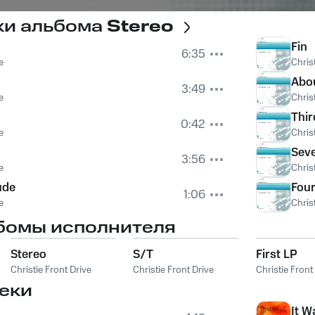
ки альбома
Stereo
Fin
6:35
e
Chris
Abo
3:49
e
Chris
Thir
0:42
e
Chris
Sev
3:56
e
Chris
ude
Four
1:06
e
Chris
бомы исполнителя
Stereo
S/T
First LP
Christie Front Drive
Christie Front Drive
Christie Front
еки
It W