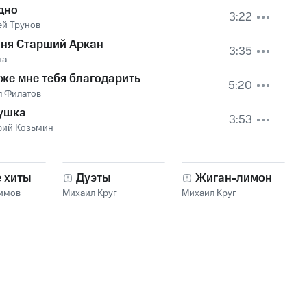
дно
3:22
ей Трунов
ня Старший Аркан
3:35
ша
 же мне тебя благодарить
5:20
л Филатов
ушка
3:53
рий Козьмин
е хиты
Дуэты
Жиган-лимон
имов
Михаил Круг
Михаил Круг