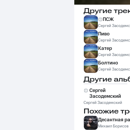
Другие тре
ПСЖ
Сергей Засодем
Пиво
Сергей Засодем
Катер
Сергей Засодем
Болтино
Сергей Засодем
Другие аль
Сергей
Засодемский
Сергей Засодемский
Похожие тр
Десантная р
Михаил Борисов