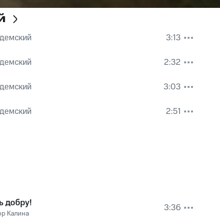
й
одемский
3:13
одемский
2:32
одемский
3:03
одемский
2:51
ь добру!
3:36
ор Калина