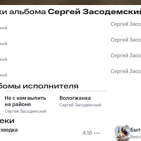
ки альбома
Сергей Засодемски
Сергей Зас
ский
Сергей Зас
ский
Сергей Зас
ский
Сергей Зас
ский
бомы исполнителя
Не с кем выпить
Вологжанка
на районе
Сергей Засодемский
Сергей Засодемский
еки
азведка
Быт
4:18
Викт