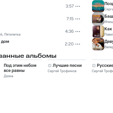
Поз
3:57
Серг
Баш
7:15
Илю
Как
4:36
ий
,
Пятилетка
Паве
 дом
Дев
2:20
Вале
ванные альбомы
Под этим небом
Лучшие песни
Русски
все равны
Сергей Трофимов
Сергей Троф
Дюма