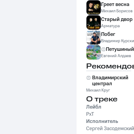
Греет весна
Михаил Борисов
Старый двор
Арматура
Побег
Владимир Курск
Петушиный
Евгений Алдаев
Рекомендо
Владимирский
централ
Михаил Круг
О треке
Лейбл
PxT
Исполнитель
Сергей Засодемский