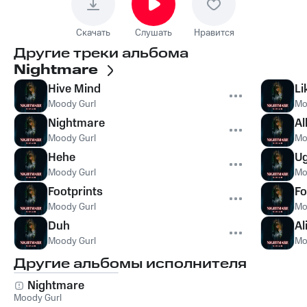
Скачать
Слушать
Нравится
Другие треки альбома
Nightmare
Hive Mind
Li
Moody Gurl
Mo
Nightmare
Al
Moody Gurl
Mo
Hehe
U
Moody Gurl
Mo
Footprints
F
Moody Gurl
Mo
Duh
Al
Moody Gurl
Mo
Другие альбомы исполнителя
Nightmare
Moody Gurl