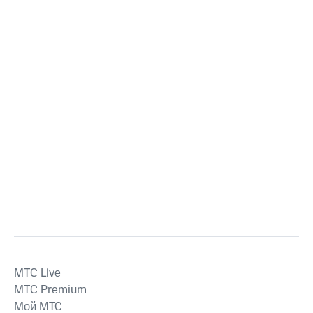
MTС Live
MTС Premium
Мой МТС