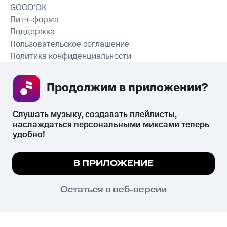
GOOD’OK
Питч-форма
Поддержка
Пользовательское соглашение
Политика конфиденциальности
Рекомендательные технологии
Продолжим в приложении? 
СКАЧАТЬ ПРИЛОЖЕНИЕ
Слушать музыку, создавать плейлисты, 
наслаждаться персональными миксами теперь 
удобно!
Незаконное потребление наркотических средств,
психотропных веществ, их аналогов причиняет вред здоровью,
Мы используем куки, чтобы на сайте все
В ПРИЛОЖЕНИЕ
их незаконный оборот запрещён и влечёт установленную
работало.
Подробнее
законодательством ответственность.
© 2026 ООО «КИОН».
ПОНЯТНО
Остаться в веб-версии
Все права защищены
18+
Главная
В приложение
Избранное