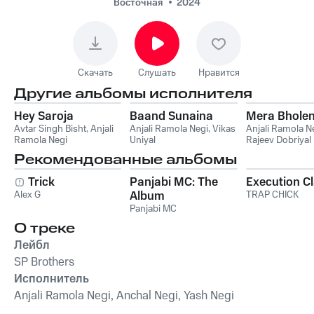
Восточная
2024
Скачать
Слушать
Нравится
Другие альбомы исполнителя
Hey Saroja
Baand Sunaina
Mera Bhole
Avtar Singh Bisht
,
Anjali
Anjali Ramola Negi
,
Vikas
Anjali Ramola N
Ramola Negi
Uniyal
Rajeev Dobriyal
Рекомендованные альбомы
Trick
Panjabi MC: The
Execution C
Alex G
Album
TRAP CHICK
Panjabi MC
О треке
Лейбл
SP Brothers
Исполнитель
Anjali Ramola Negi, Anchal Negi, Yash Negi