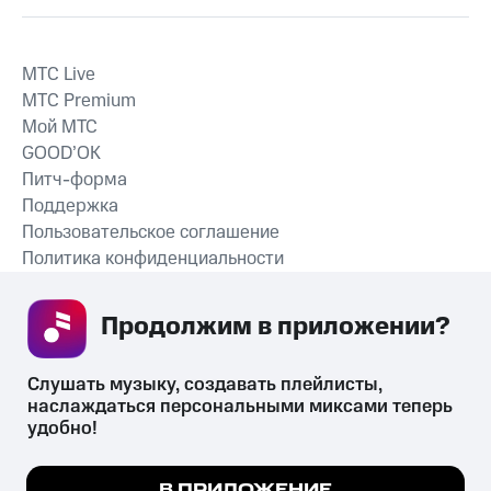
MTС Live
MTС Premium
Мой МТС
GOOD’OK
Питч-форма
Поддержка
Пользовательское соглашение
Политика конфиденциальности
Рекомендательные технологии
Продолжим в приложении? 
СКАЧАТЬ ПРИЛОЖЕНИЕ
Слушать музыку, создавать плейлисты, 
наслаждаться персональными миксами теперь 
удобно!
Незаконное потребление наркотических средств,
психотропных веществ, их аналогов причиняет вред здоровью,
Мы используем куки, чтобы на сайте все
В ПРИЛОЖЕНИЕ