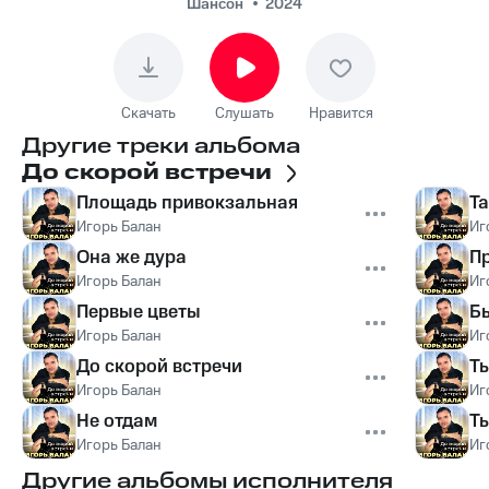
Шансон
2024
Скачать
Слушать
Нравится
Другие треки альбома
До скорой встречи
Площадь привокзальная
Та
Игорь Балан
Иг
Она же дура
Пр
Игорь Балан
Иг
Первые цветы
⁠Б
Игорь Балан
Иг
До скорой встречи
⁠
Игорь Балан
Иг
Не отдам
⁠Т
Игорь Балан
Иг
Другие альбомы исполнителя