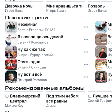
Девочка ночь
Мне нравишься ты
Позволь
Игорь Балан
Игорь Балан
Игорь Балан
Похожие треки
Неземная
М
Братья Егоровы
,
ТУ-134
Бр
Я возвращаюсь домой
В
Евгений Коновалов
Vit
Ну как же так
Пр
Андрей Бурдуковский
Иг
Опять одна
М
Виталий Синицын
Ал
Ну вот и всё
Пу
Дмитрий Романов
Ин
Рекомендованные альбомы
Владимирский
Под этим небом
Лучшие п
централ
все равны
Сергей Трофи
Михаил Круг
Дюма