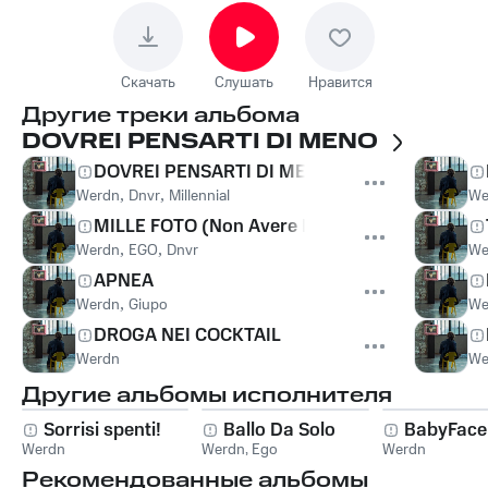
Скачать
Слушать
Нравится
Другие треки альбома
DOVREI PENSARTI DI MENO
DOVREI PENSARTI DI MENO
Werdn
,
Dnvr
,
Millennial
We
MILLE FOTO (Non Avere Paura)
Werdn
,
EGO
,
Dnvr
We
APNEA
Werdn
,
Giupo
We
DROGA NEI COCKTAIL
Werdn
We
Другие альбомы исполнителя
Sorrisi spenti!
Ballo Da Solo
BabyFace
Werdn
Werdn
,
Ego
Werdn
Рекомендованные альбомы