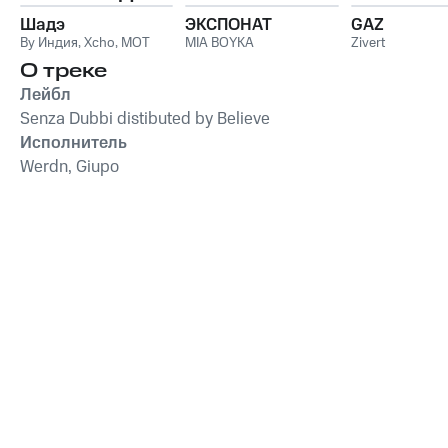
Шадэ
ЭКСПОНАТ
GAZ
By Индия
,
Xcho
,
MOT
MIA BOYKA
Zivert
О треке
Лейбл
Senza Dubbi distibuted by Believe
Исполнитель
Werdn, Giupo