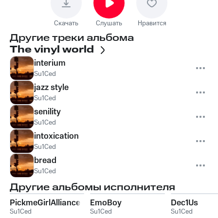
Скачать
Слушать
Нравится
Другие треки альбома
The vinyl world
interium
Su1Ced
jazz style
Su1Ced
senility
Su1Ced
intoxication
Su1Ced
bread
Su1Ced
Другие альбомы исполнителя
PickmeGirlAlliance
EmoBoy
Dec1Us
Su1Ced
Su1Ced
Su1Ced