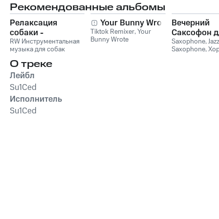
Рекомендованные альбомы
Релаксация
Your Bunny Wrote
Вечерний
собаки -
Tiktok Remixer
,
Your
Саксофон д
Bunny Wrote
Расслабляющая
RW Инструментальная
Души (Соло
Saxophone
,
Jaz
музыка для собак
Saxophone
,
Хо
музыка для собак,
Лаунж)
звуки для ума и
успокаивающие и
О треке
успокаивающие
Лейбл
звуки для
Su1Ced
животных,
Исполнитель
антистрессовая
терапия,
Su1Ced
преодоление
беспокойства,
успокаивающее
фортепиано