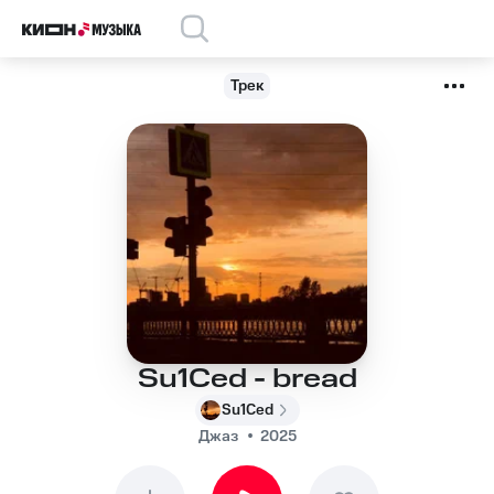
Трек
Su1Ced - bread
Su1Ced
Джаз
2025