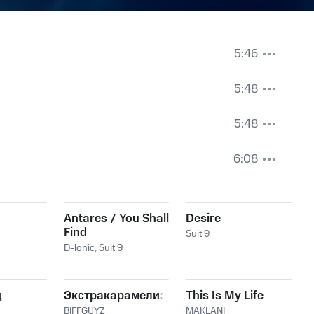
5:46
5:48
5:48
6:08
Antares / You Shall
Desire
Find
Suit 9
D-lonic
,
Suit 9
д
Экстракарамелизирован
This Is My Life
BIFFGUYZ
MAKLANI