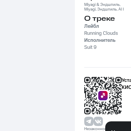
Pack)
Miyagi & Эндшпиль
,
Miyagi
,
Эндшпиль
,
Al I
Bo
,
Wooshendoo
О треке
Лейбл
Running Clouds
Исполнитель
Suit 9
Уст
КИО
Незаконное потребление 