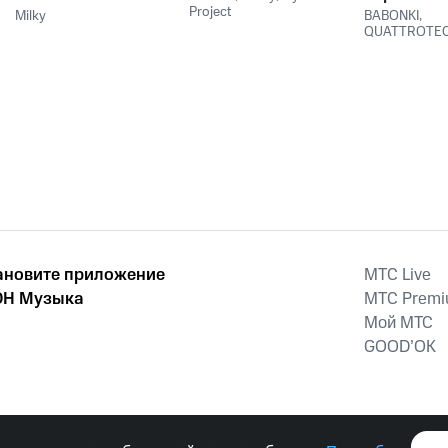
Project
Milky
BABONKI
,
QUATTROTE
ановите приложение
MTС Live
Н Музыка
MTС Prem
Мой МТС
GOOD’OK
наркотических средств, психотропных веществ, их аналогов причиня