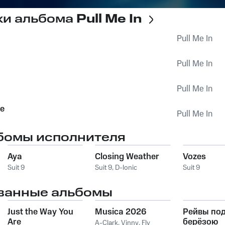
ки альбома
Pull Me In
Pull Me In
Pull Me In
Pull Me In
e
Pull Me In
бомы исполнителя
Aya
Closing Weather
Vozes
Suit 9
Suit 9
,
D-lonic
Suit 9
ванные альбомы
Just the Way You
Musica 2026
Рейвы по
Are
берёзою
A-Clark
,
Vinny
,
Fly