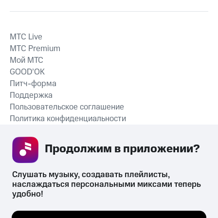
MTС Live
MTС Premium
Мой МТС
GOOD’OK
Питч-форма
Поддержка
Пользовательское соглашение
Политика конфиденциальности
Рекомендательные технологии
Продолжим в приложении? 
СКАЧАТЬ ПРИЛОЖЕНИЕ
Слушать музыку, создавать плейлисты, 
наслаждаться персональными миксами теперь 
удобно!
Незаконное потребление наркотических средств,
психотропных веществ, их аналогов причиняет вред здоровью,
Мы используем куки, чтобы на сайте все