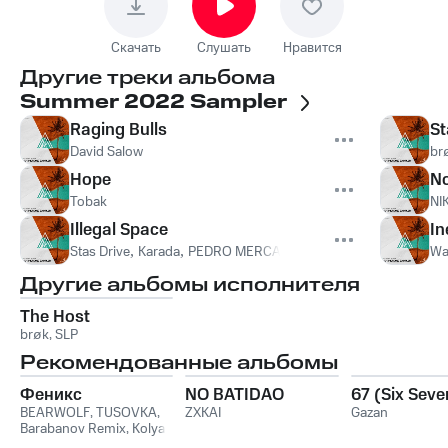
Скачать
Слушать
Нравится
Другие треки альбома
Summer 2022 Sampler
Raging Bulls
St
David Salow
br
Hope
N
Tobak
NI
Illegal Space
In
Stas Drive
,
Karada
,
PEDRO MERCADO
Wa
Другие альбомы исполнителя
The Host
brøk
,
SLP
Рекомендованные альбомы
Феникс
NO BATIDAO
67 (Six Seve
BEARWOLF
,
TUSOVKA
,
ZXKAI
Gazan
Barabanov Remix
,
Kolya
Funk
,
WXREAD
,
Emio