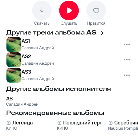
Скачать
Слушать
Нравится
Другие треки альбома
AS
AS1
Саладин Андрей
AS2
Саладин Андрей
AS3
Саладин Андрей
Другие альбомы исполнителя
AS
Саладин Андрей
Рекомендованные альбомы
Легенда
Последний герой
Серебрян
КИНО
КИНО
Nautilus Pompil