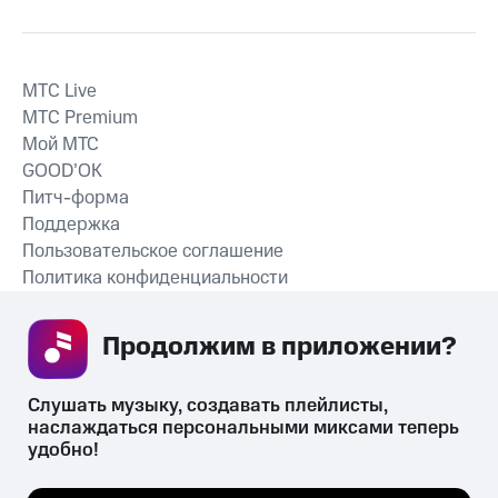
MTС Live
MTС Premium
Мой МТС
GOOD’OK
Питч-форма
Поддержка
Пользовательское соглашение
Политика конфиденциальности
Рекомендательные технологии
Продолжим в приложении? 
СКАЧАТЬ ПРИЛОЖЕНИЕ
Слушать музыку, создавать плейлисты, 
наслаждаться персональными миксами теперь 
удобно!
Незаконное потребление наркотических средств,
психотропных веществ, их аналогов причиняет вред здоровью,