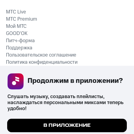
MTС Live
MTС Premium
Мой МТС
GOOD’OK
Питч-форма
Поддержка
Пользовательское соглашение
Политика конфиденциальности
Рекомендательные технологии
Продолжим в приложении? 
СКАЧАТЬ ПРИЛОЖЕНИЕ
Слушать музыку, создавать плейлисты, 
наслаждаться персональными миксами теперь 
удобно!
Незаконное потребление наркотических средств,
психотропных веществ, их аналогов причиняет вред здоровью,
Мы используем куки, чтобы на сайте все
В ПРИЛОЖЕНИЕ
их незаконный оборот запрещён и влечёт установленную
работало.
Подробнее
законодательством ответственность.