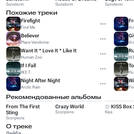
Sunstorm
Sunstorm
Sunstorm
Похожие треки
Firefight
Fr
Find Me
Arc
Believer
Gi
Place Vendome
Arc
Want It * Love It * Like It
Ru
Human Zoo
W.E
If I Fall
To
W.E.T.
Hu
Night After Night
Wi
Arctic Rain
Fi
Рекомендованные альбомы
From The First
Crazy World
KISS Box 
Sting
Scorpions
Kiss
Scorpions
О треке
Лейбл