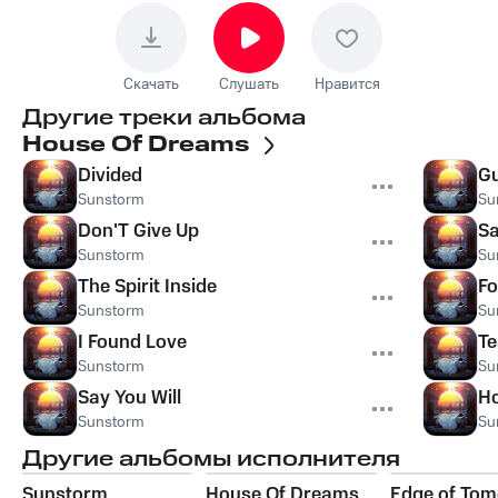
Скачать
Слушать
Нравится
Другие треки альбома
House Of Dreams
Divided
Gu
Sunstorm
Su
Don'T Give Up
Sa
Sunstorm
Su
The Spirit Inside
Fo
Sunstorm
Su
I Found Love
Te
Sunstorm
Su
Say You Will
H
Sunstorm
Su
Другие альбомы исполнителя
Sunstorm
House Of Dreams
Edge of To